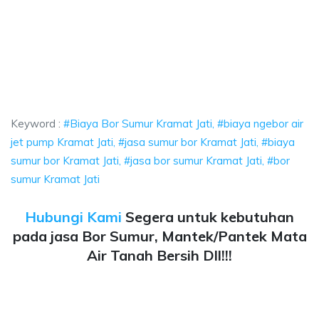
r Sumur Kramat Jati, biaya ngebor air jet pump Kramat Jati, jasa sumur bor K
 Bor Sumur Kramat Jati, biaya ngebor air jet pump Kr
Bor Sumur Kramat Jati, biaya ngebor air jet pump Kramat Jat
Keyword :
#Biaya Bor Sumur Kramat Jati, #biaya ngebor air
jet pump Kramat Jati, #jasa sumur bor Kramat Jati, #biaya
sumur bor Kramat Jati, #jasa bor sumur Kramat Jati, #bor
sumur Kramat Jati
Hubungi Kami
Segera untuk kebutuhan
pada jasa Bor Sumur, Mantek/Pantek Mata
Air Tanah Bersih Dll!!!