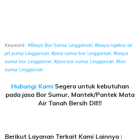
r Sumur Linggarsari, biaya ngebor air jet pump Linggarsari, jasa sumur bor
 Bor Sumur Linggarsari, biaya ngebor air jet pump Li
Bor Sumur Linggarsari, biaya ngebor air jet pump Linggarsar
Keyword :
#Biaya Bor Sumur Linggarsari, #biaya ngebor air
jet pump Linggarsari, #jasa sumur bor Linggarsari, #biaya
sumur bor Linggarsari, #jasa bor sumur Linggarsari, #bor
sumur Linggarsari
Hubungi Kami
Segera untuk kebutuhan
pada jasa Bor Sumur, Mantek/Pantek Mata
Air Tanah Bersih Dll!!!
Berikut Layanan Terkait Kami Lainnya :