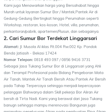
Kami juga Menawarkan harga yang Bersahabat hingga
Murah untuk layanan Sumur Bor / Mantek,Pantek Air di
Gedung-Gedung Bertingkat hingga Perumahan seperti
Workshop, restoran, kos-kosan, Hotel, villa, perumahan,
perkantoran/pabrik, apartemen/Rusun, dan sebagainya.
2. Cari Sumur Bor Terdekat Linggarsari
Alamat:
Jl. Musola Al iklas Rt.004 Rw.002 Kp. Pondok
Benda Jatiasih - Bekasi 17424
Nomor Telepon:
0818 493 097 / 0856 9416 3731
Sebagai Jasa Tukang Sumur Bor di Linggarsari yang Ahli
dan Terampil Profesional pada Bidang Pengeboran Mata
Air Tanah, Mantek Air Tanah Bersih Atau Pantek Air Bersih
pada Tahap Terpercaya sehingga menjadi kepercayaan
pelanggan Bahwanya dalam Skill pekerja Bor Aliran Air
bersih di Tirta Nadi. Kami yang berawal dari Jasa Tukang
banugn sehingga mampu merenovasi Bangunan juga
mnjangkau penelusuran Aliran pada pembuatan Pipa Aliran