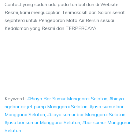
Contact yang sudah ada pada tombol dan di Website
Resmi, kami mengucapkan Terimakasih dan Salam sehat
sejahtera untuk Pengeboran Mata Air Bersih sesuai
Kedalaman yang Resmi dan TERPERCAYA.
rai Selatan, biaya ngebor air jet pump Manggarai Selatan, jasa sumur bo
 Manggarai Selatan, biaya ngebor air jet pump Mang
anggarai Selatan, biaya ngebor air jet pump Manggarai Se
Keyword :
#Biaya Bor Sumur Manggarai Selatan, #biaya
ngebor air jet pump Manggarai Selatan, #jasa sumur bor
Manggarai Selatan, #biaya sumur bor Manggarai Selatan,
#jasa bor sumur Manggarai Selatan, #bor sumur Manggarai
Selatan