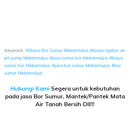
or Sumur Mekarmulya, biaya ngebor air jet pump Mekarmulya, jasa sumur 
 Bor Sumur Mekarmulya, biaya ngebor air jet pump
 Bor Sumur Mekarmulya, biaya ngebor air jet pump Mekarmu
Keyword :
#Biaya Bor Sumur Mekarmulya, #biaya ngebor air
jet pump Mekarmulya, #jasa sumur bor Mekarmulya, #biaya
sumur bor Mekarmulya, #jasa bor sumur Mekarmulya, #bor
sumur Mekarmulya
Hubungi Kami
Segera untuk kebutuhan
pada jasa Bor Sumur, Mantek/Pantek Mata
Air Tanah Bersih Dll!!!