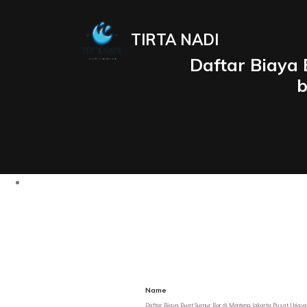
TIRTA NADI
Daftar Biaya 
b
Name
Daftar Biaya Buat Sumur Bor di Menteng Jakarta Pusat | biay