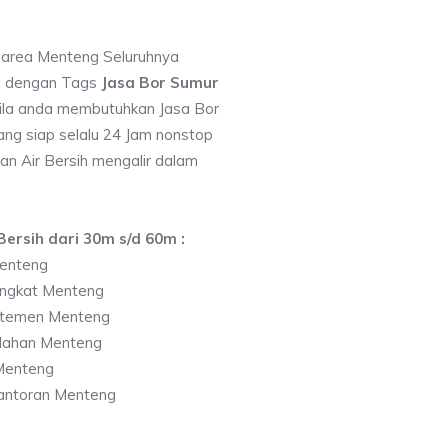
i area Menteng Seluruhnya
7 dengan Tags
Jasa Bor Sumur
ila anda membutuhkan Jasa Bor
ng siap selalu 24 Jam nonstop
an Air Bersih mengalir dalam
ersih dari 30m s/d 60m :
enteng
ingkat Menteng
rtemen Menteng
lahan Menteng
Menteng
antoran Menteng