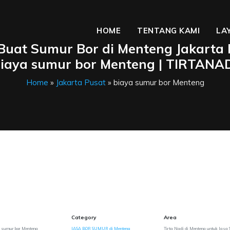
HOME
TENTANG KAMI
LA
Buat Sumur Bor di Menteng Jakarta 
iaya sumur bor Menteng | TIRTANA
Home
»
Jakarta Pusat
» biaya sumur bor Menteng
Category
Area
a sumur bor Menteng
JASA BOR SUMUR di Menteng
Tirta Nadi di Menteng untuk Jasa 