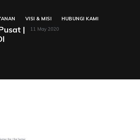
YANAN
VISI & MISI
HUBUNGI KAMI
Pusat |
11 May 2020
DI
Sumur Bor / Bor Sumur