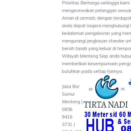
Prioritas Berharga sehingga kami
mengecewakan pelanggan sesuai kr
Aman di cermati, dengan terdapat
anda dapat segera menghubungi
kedalaman pengeboran yang memen
mengurangi jangkauan standar unt
bersih tanah yang keluar di temp
Wilayah Menteng Siap anda hubun
memberikan kesempurnaan pengali
butuhkan pada setiap harinya.
Jasa Bor
Sumur
Menteng |
0856
9416
3731 |