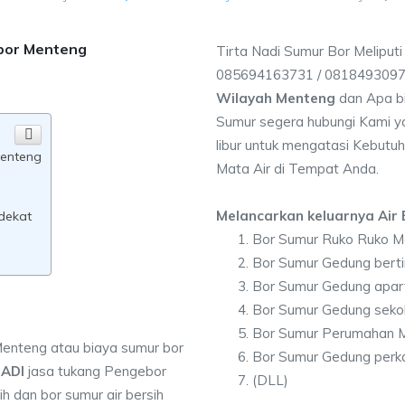
 bor Menteng
Tirta Nadi Sumur Bor Meliput
085694163731 / 081849309
Wilayah Menteng
dan Apa b
Sumur segera hubungi Kami ya
libur untuk mengatasi Kebutuh
Menteng
Mata Air di Tempat Anda.
Melancarkan keluarnya Air B
dekat
Bor Sumur Ruko Ruko M
Bor Sumur Gedung bert
Bor Sumur Gedung apa
Bor Sumur Gedung seko
Bor Sumur Perumahan 
Menteng atau biaya sumur bor
Bor Sumur Gedung perk
NADI
jasa tukang Pengebor
(DLL)
h dan bor sumur air bersih