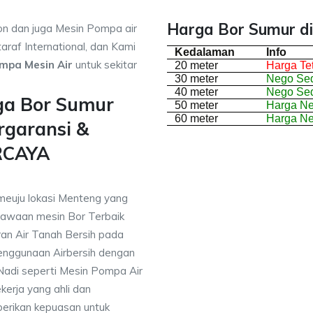
Harga Bor Sumur di
on dan juga Mesin Pompa air
araf International, dan Kami
Kedalaman
Info
mpa Mesin Air
untuk sekitar
20 meter
Harga Te
30 meter
Nego Sed
40 meter
Nego Sed
ga Bor Sumur
50 meter
Harga N
60 meter
Harga N
rgaransi &
RCAYA
meuju lokasi Menteng yang
awaan mesin Bor Terbaik
an Air Tanah Bersih pada
nggunaan Airbersih dengan
 Nadi seperti Mesin Pompa Air
erja yang ahli dan
berikan kepuasan untuk