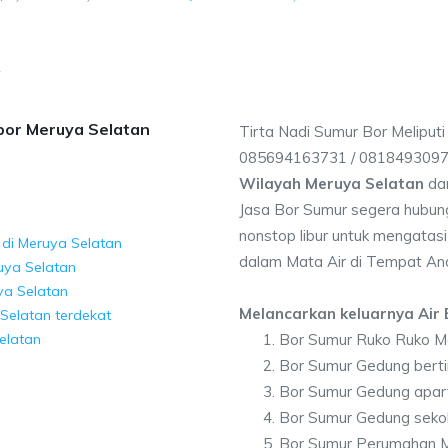
r
bor Meruya Selatan
Tirta Nadi Sumur Bor Meliput
085694163731 / 081849309
Wilayah Meruya Selatan
dan
Jasa Bor Sumur segera hubung
nonstop libur untuk mengatasi
 di Meruya Selatan
dalam Mata Air di Tempat An
uya Selatan
ya Selatan
Melancarkan keluarnya Air B
Selatan terdekat
elatan
Bor Sumur Ruko Ruko M
Bor Sumur Gedung berti
Bor Sumur Gedung apar
Bor Sumur Gedung seko
Bor Sumur Perumahan M