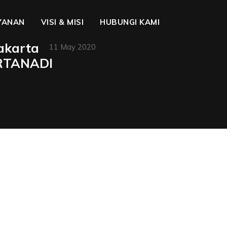
YANAN
VISI & MISI
HUBUNGI KAMI
akarta
11 May 2020
IRTANADI