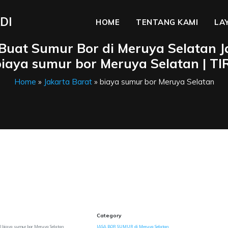
DI
HOME
TENTANG KAMI
LA
 Buat Sumur Bor di Meruya Selatan J
 biaya sumur bor Meruya Selatan | T
Home
»
Jakarta Barat
» biaya sumur bor Meruya Selatan
Category
| biaya sumur bor Meruya Selatan
JASA BOR SUMUR di Meruya Selatan