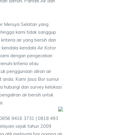
nah Bersih, Pantek Air dan
or Meruya Selatan yang
ehingga kami tidak sanggup
iteria air yang bersih dan
 kendala-kendala Air Kotor
 kami dengan pengecekan
uhi kriteria atau
uk penggunaan aliran air
at anda. Kami Jasa Bor sumur
 hubungi dan survey kelokasi
galiran air bersih untuk
a.
 0856 9416 3731 | 0818 493
layani sejak tahun 2009
g ahli melayani bor pompa air