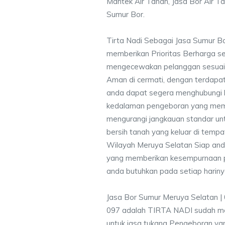
Mantek Air Tanah, Jasa Bor Air Ta
Sumur Bor.
Tirta Nadi Sebagai Jasa Sumur B
memberikan Prioritas Berharga s
mengecewakan pelanggan sesuai kr
Aman di cermati, dengan terdapat
anda dapat segera menghubungi
kedalaman pengeboran yang memen
mengurangi jangkauan standar unt
bersih tanah yang keluar di temp
Wilayah Meruya Selatan Siap anda
yang memberikan kesempurnaan pen
anda butuhkan pada setiap hariny
Jasa Bor Sumur Meruya Selatan |
097 adalah TIRTA NADI sudah me
untuk jasa tukang Pengeboran yan