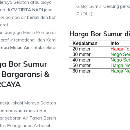
Meruya Selatan atau biaya
Bor Sumur Gedung perk
rga di
CV.TIRTA NADI
jasa
(DLL)
or pompa air bersih dan bor
arat.
on dan juga Mesin Pompa air
Harga Bor Sumur di
araf International, dan Kami
Kedalaman
Info
mpa Mesin Air
untuk sekitar
20 meter
Harga Te
30 meter
Nego Sed
40 meter
Nego Sed
ga Bor Sumur
50 meter
Harga N
60 meter
Harga N
 Bargaransi &
RCAYA
meuju lokasi Meruya Selatan
 pembawaan mesin Bor
engeboran Air Tanah Bersih
uk Penggunaan Airbersih