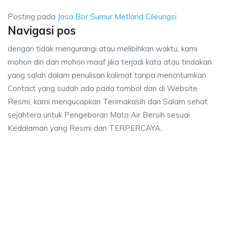
Posting pada
Jasa Bor Sumur Metland Cileungsi
Navigasi pos
dengan tidak mengurangi atau melibihkan waktu, kami
mohon diri dan mohon maaf jika terjadi kata atau tindakan
yang salah dalam penulisan kalimat tanpa mencntumkan
Contact yang sudah ada pada tombol dan di Website
Resmi, kami mengucapkan Terimakasih dan Salam sehat
sejahtera untuk Pengeboran Mata Air Bersih sesuai
Kedalaman yang Resmi dan TERPERCAYA.
ya Bor Sumur Metland Cileungsi, biaya ngebor air jet pump Metland Cileungsi
aya Bor Sumur Metland Cileungsi, biaya ngebor air je
aya Bor Sumur Metland Cileungsi, biaya ngebor air jet pump 