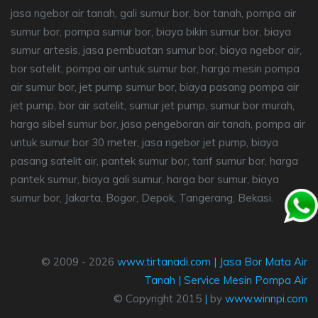
jasa ngebor air tanah, gali sumur bor, bor tanah, pompa air
sumur bor, pompa sumur bor, biaya bikin sumur bor, biaya
sumur artesis, jasa pembuatan sumur bor, biaya ngebor air,
bor satelit, pompa air untuk sumur bor, harga mesin pompa
air sumur bor, jet pump sumur bor, biaya pasang pompa air
jet pump, bor air satelit, sumur jet pump, sumur bor murah,
harga sibel sumur bor, jasa pengeboran air tanah, pompa air
untuk sumur bor 30 meter, jasa ngebor jet pump, biaya
pasang satelit air, pantek sumur bor, tarif sumur bor, harga
pantek sumur, biaya gali sumur, harga bor sumur, biaya
sumur bor, Jakarta, Bogor, Depok, Tangerang, Bekasi.
© 2009 - 2026
www.tirtanadi.com
|
Jasa Bor Mata Air
Tanah
|
Service Mesin Pompa Air
© Copyright 2015
|
by
www.winnpi.com