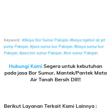
a Bor Sumur Pakojan, biaya ngebor air jet pump Pakojan, jasa sumur bor P
ya Bor Sumur Pakojan, biaya ngebor air jet pump Pa
ya Bor Sumur Pakojan, biaya ngebor air jet pump Pakojan, j
Keyword :
#Biaya Bor Sumur Pakojan, #biaya ngebor air jet
pump Pakojan, #jasa sumur bor Pakojan, #biaya sumur bor
Pakojan, #jasa bor sumur Pakojan, #bor sumur Pakojan
Hubungi Kami
Segera untuk kebutuhan
pada jasa Bor Sumur, Mantek/Pantek Mata
Air Tanah Bersih Dll!!!
Berikut Layanan Terkait Kami Lainnya :