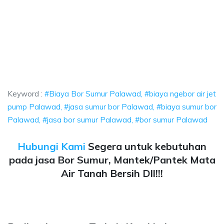
r Sumur Palawad, biaya ngebor air jet pump Palawad, jasa sumur bor Pal
Bor Sumur Palawad, biaya ngebor air jet pump Pal
or Sumur Palawad, biaya ngebor air jet pump Palawad, ja
Keyword :
#Biaya Bor Sumur Palawad, #biaya ngebor air jet
pump Palawad, #jasa sumur bor Palawad, #biaya sumur bor
Palawad, #jasa bor sumur Palawad, #bor sumur Palawad
Hubungi Kami
Segera untuk kebutuhan
pada jasa Bor Sumur, Mantek/Pantek Mata
Air Tanah Bersih Dll!!!