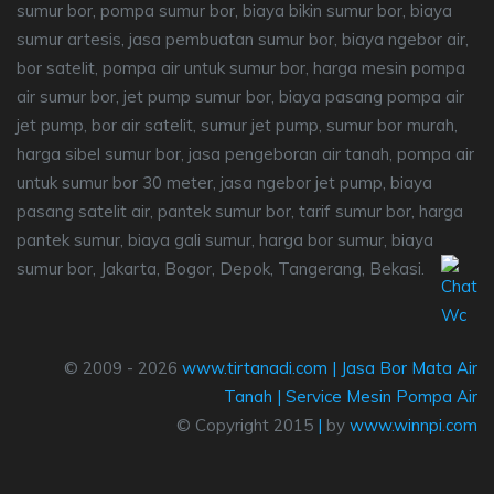
sumur bor, pompa sumur bor, biaya bikin sumur bor, biaya
sumur artesis, jasa pembuatan sumur bor, biaya ngebor air,
bor satelit, pompa air untuk sumur bor, harga mesin pompa
air sumur bor, jet pump sumur bor, biaya pasang pompa air
jet pump, bor air satelit, sumur jet pump, sumur bor murah,
harga sibel sumur bor, jasa pengeboran air tanah, pompa air
untuk sumur bor 30 meter, jasa ngebor jet pump, biaya
pasang satelit air, pantek sumur bor, tarif sumur bor, harga
pantek sumur, biaya gali sumur, harga bor sumur, biaya
sumur bor, Jakarta, Bogor, Depok, Tangerang, Bekasi.
© 2009 - 2026
www.tirtanadi.com
|
Jasa Bor Mata Air
Tanah
|
Service Mesin Pompa Air
© Copyright 2015
|
by
www.winnpi.com