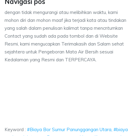
Navigasi pos
dengan tidak mengurangi atau melibihkan waktu, kami
mohon diri dan mohon maaf jika terjadi kata atau tindakan
yang salah dalam penulisan kalimat tanpa mencntumkan
Contact yang sudah ada pada tombol dan di Website
Resmi, kami mengucapkan Terimakasih dan Salam sehat
sejahtera untuk Pengeboran Mata Air Bersih sesuai
Kedalaman yang Resmi dan TERPERCAYA.
 Sumur Panunggangan Utara, biaya ngebor air jet pump Panunggangan Uta
Bor Sumur Panunggangan Utara, biaya ngebor air j
or Sumur Panunggangan Utara, biaya ngebor air jet pump
Keyword :
#Biaya Bor Sumur Panunggangan Utara, #biaya