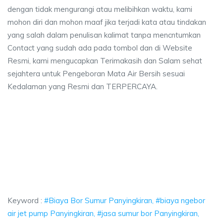
dengan tidak mengurangi atau melibihkan waktu, kami
mohon diri dan mohon maaf jika terjadi kata atau tindakan
yang salah dalam penulisan kalimat tanpa mencntumkan
Contact yang sudah ada pada tombol dan di Website
Resmi, kami mengucapkan Terimakasih dan Salam sehat
sejahtera untuk Pengeboran Mata Air Bersih sesuai
Kedalaman yang Resmi dan TERPERCAYA.
Sumur Panyingkiran, biaya ngebor air jet pump Panyingkiran, jasa sumur bo
or Sumur Panyingkiran, biaya ngebor air jet pump Pa
r Sumur Panyingkiran, biaya ngebor air jet pump Panyingkir
Keyword :
#Biaya Bor Sumur Panyingkiran, #biaya ngebor
air jet pump Panyingkiran, #jasa sumur bor Panyingkiran,