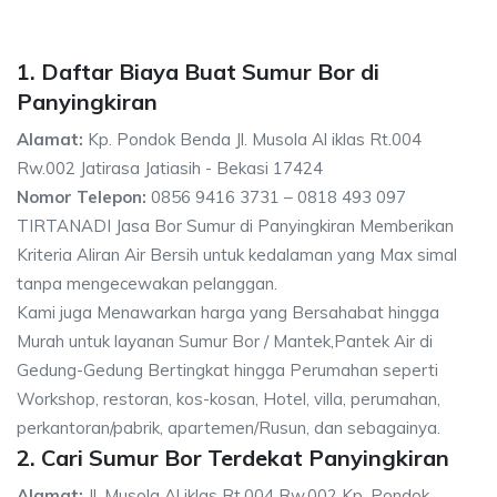
1. Daftar Biaya Buat Sumur Bor di
Panyingkiran
Alamat:
Kp. Pondok Benda Jl. Musola Al iklas Rt.004
Rw.002 Jatirasa Jatiasih - Bekasi 17424
Nomor Telepon:
0856 9416 3731 – 0818 493 097
TIRTANADI Jasa Bor Sumur di Panyingkiran Memberikan
Kriteria Aliran Air Bersih untuk kedalaman yang Max simal
tanpa mengecewakan pelanggan.
Kami juga Menawarkan harga yang Bersahabat hingga
Murah untuk layanan Sumur Bor / Mantek,Pantek Air di
Gedung-Gedung Bertingkat hingga Perumahan seperti
Workshop, restoran, kos-kosan, Hotel, villa, perumahan,
perkantoran/pabrik, apartemen/Rusun, dan sebagainya.
2. Cari Sumur Bor Terdekat Panyingkiran
Alamat:
Jl. Musola Al iklas Rt.004 Rw.002 Kp. Pondok