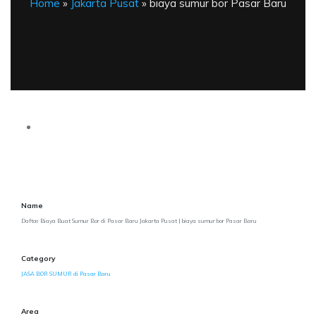
Home
»
Jakarta Pusat
» biaya sumur bor Pasar Baru
Name
Daftar Biaya Buat Sumur Bor di Pasar Baru Jakarta Pusat | biaya sumur bor Pasar Baru
Category
JASA BOR SUMUR di Pasar Baru
Area