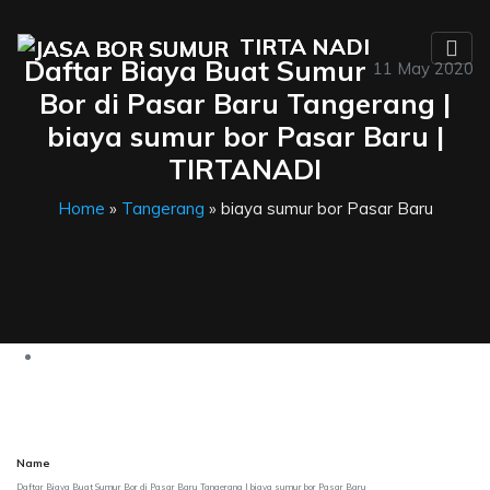
TIRTA NADI
TIRTA NADI
Daftar Biaya Buat Sumur
11 May 2020
Bor di Pasar Baru Tangerang |
biaya sumur bor Pasar Baru |
TIRTANADI
Home
»
Tangerang
» biaya sumur bor Pasar Baru
Name
Daftar Biaya Buat Sumur Bor di Pasar Baru Tangerang | biaya sumur bor Pasar Baru