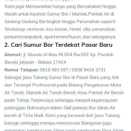
Kami juga Menawarkan harga yang Bersahabat hingga
Murah untuk layanan Sumur Bor / Mantek,Pantek Air di
Gedung-Gedung Bertingkat hingga Perumahan seperti
Workshop, restoran, kos-kosan, Hotel, villa, perumahan,
perkantoran/pabrik, apartemen/Rusun, dan sebagainya.
2. Cari Sumur Bor Terdekat Pasar Baru
Alamat:
Jl. Musola Al iklas Rt.004 Rw.002 Kp. Pondok
Benda Jatiasih - Bekasi 17424
Nomor Telepon:
0818 493 097 / 0856 9416 3731
Sebagai Jasa Tukang Sumur Bor di Pasar Baru yang Ahli
dan Terampil Profesional pada Bidang Pengeboran Mata
Air Tanah, Mantek Air Tanah Bersih Atau Pantek Air Bersih
pada Tahap Terpercaya sehingga menjadi kepercayaan
pelanggan Bahwanya dalam Skill pekerja Bor Aliran Air
bersih di Tirta Nadi. Kami yang berawal dari Jasa Tukang
banugn sehingga mampu merenovasi Bangunan juga
mnjangkau penelusuran Aliran pada pembuatan Pipa Aliran