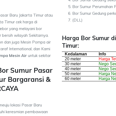
Bor Sumur Perumahan P
Bor Sumur Gedung perka
asar Baru Jakarta Timur atau
(DLL)
ta Timur cek harga di
ebor yang melayani bor
r bersih wilayah Sekitarnya.
Harga Bor Sumur di
on dan juga Mesin Pompa air
Timur:
araf International, dan Kami
Kedalaman
Info
mpa Mesin Air
untuk sekitar
20 meter
Harga Te
30 meter
Nego Sed
Bor Sumur Pasar
40 meter
Nego Sed
50 meter
Harga N
ur Bargaransi &
60 meter
Harga N
RCAYA
meuju lokasi Pasar Baru
nuhi keresmian pembawaan