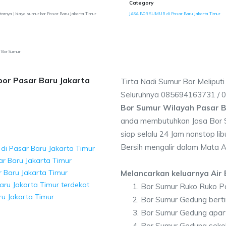
Category
tarnya | biaya sumur bor Pasar Baru Jakarta Timur
JASA BOR SUMUR di Pasar Baru Jakarta Timur
/ Bor Sumur
bor Pasar Baru Jakarta
Tirta Nadi Sumur Bor Meliputi
Seluruhnya 085694163731 /
Bor Sumur Wilayah Pasar B
anda membutuhkan Jasa Bor 
siap selalu 24 Jam nonstop li
Bersih mengalir dalam Mata A
di Pasar Baru Jakarta Timur
ar Baru Jakarta Timur
r Baru Jakarta Timur
Melancarkan keluarnya Air B
aru Jakarta Timur terdekat
Bor Sumur Ruko Ruko Pa
ru Jakarta Timur
Bor Sumur Gedung berti
Bor Sumur Gedung apar
Bor Sumur Gedung sekol