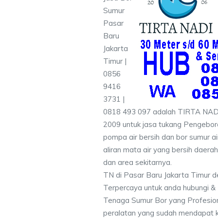
Sumur
Pasar
Baru
Jakarta
Timur |
0856
9416
3731 |
0818 493 097 adalah TIRTA NADI
2009 untuk jasa tukang Pengebora
pompa air bersih dan bor sumur a
aliran mata air yang bersih daera
dan area sekitarnya.
TN di Pasar Baru Jakarta Timur d
Terpercaya untuk anda hubungi 
Tenaga Sumur Bor yang Profesio
peralatan yang sudah mendapat 