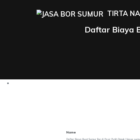
TIRTA NA
Daftar Biaya 
Name
Daftar Biaya Buat Sumur Bor di Pasir Putih Depok | biaya sumu