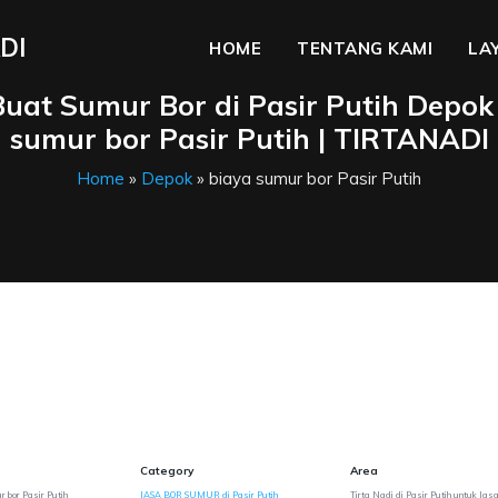
DI
HOME
TENTANG KAMI
LA
Buat Sumur Bor di Pasir Putih Depok 
sumur bor Pasir Putih | TIRTANADI
Home
»
Depok
» biaya sumur bor Pasir Putih
Category
Area
r bor Pasir Putih
JASA BOR SUMUR di Pasir Putih
Tirta Nadi di Pasir Putih untuk Jas