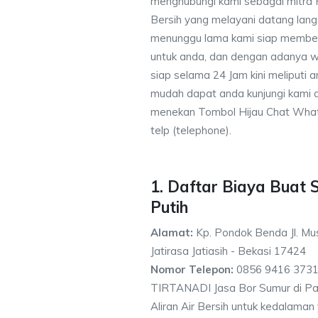
menghubungi kami sebagai mitra
Bersih yang melayani datang lang
menunggu lama kami siap memberik
untuk anda, dan dengan adanya w
siap selama 24 Jam kini meliputi
mudah dapat anda kunjungi kami
menekan Tombol Hijau Chat What
telp (telephone).
1. Daftar Biaya Buat 
Putih
Alamat:
Kp. Pondok Benda Jl. Mus
Jatirasa Jatiasih - Bekasi 17424
Nomor Telepon:
0856 9416 3731
TIRTANADI Jasa Bor Sumur di Pas
Aliran Air Bersih untuk kedalama