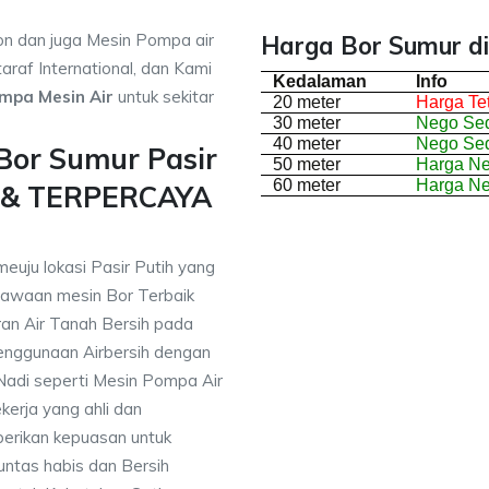
on dan juga Mesin Pompa air
Harga Bor Sumur di 
araf International, dan Kami
Kedalaman
Info
mpa Mesin Air
untuk sekitar
20 meter
Harga Te
30 meter
Nego Sed
40 meter
Nego Sed
Bor Sumur Pasir
50 meter
Harga N
60 meter
Harga N
i & TERPERCAYA
euju lokasi Pasir Putih yang
awaan mesin Bor Terbaik
an Air Tanah Bersih pada
nggunaan Airbersih dengan
 Nadi seperti Mesin Pompa Air
erja yang ahli dan
berikan kepuasan untuk
ntas habis dan Bersih