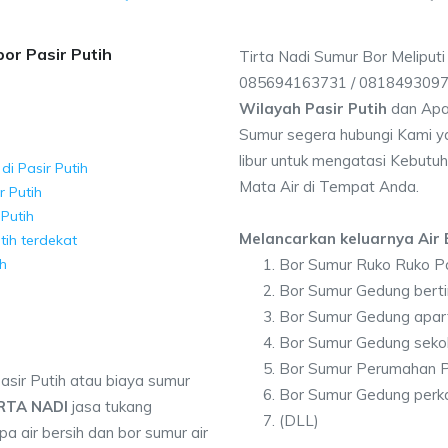
or Pasir Putih
Tirta Nadi Sumur Bor Meliputi
085694163731 / 081849309
Wilayah Pasir Putih
dan Apa
Sumur segera hubungi Kami ya
libur untuk mengatasi Kebutuh
di Pasir Putih
Mata Air di Tempat Anda.
r Putih
 Putih
Melancarkan keluarnya Air B
tih terdekat
ih
Bor Sumur Ruko Ruko Pa
Bor Sumur Gedung berti
Bor Sumur Gedung apar
Bor Sumur Gedung sekol
Bor Sumur Perumahan Pa
asir Putih atau biaya sumur
Bor Sumur Gedung perka
IRTA NADI
jasa tukang
(DLL)
 air bersih dan bor sumur air