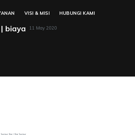
YANAN
VISI & MISI
HUBUNGI KAMI
| biaya
11 May 2020
a Sumur Bor / Bor Sumur