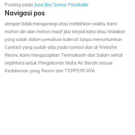
Posting pada
Jasa Bor Sumur Pasirkaliki
Navigasi pos
dengan tidak mengurangi atau melibihkan waktu, kami
mohon diri dan mohon maaf jika terjadi kata atau tindakan
yang salah dalam penulisan kalimat tanpa mencntumkan
Contact yang sudah ada pada tombol dan di Website
Resmi, kami mengucapkan Terimakasih dan Salam sehat
sejahtera untuk Pengeboran Mata Air Bersih sesuai
Kedalaman yang Resmi dan TERPERCAYA.
 Sumur Pasirkaliki, biaya ngebor air jet pump Pasirkaliki, jasa sumur bor Pas
Bor Sumur Pasirkaliki, biaya ngebor air jet pump Pasir
or Sumur Pasirkaliki, biaya ngebor air jet pump Pasirkaliki, j