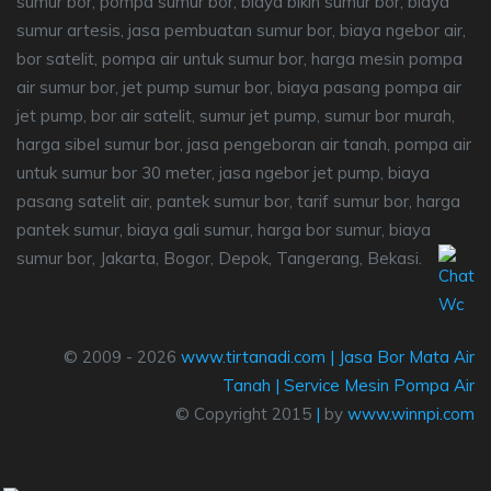
sumur bor, pompa sumur bor, biaya bikin sumur bor, biaya
sumur artesis, jasa pembuatan sumur bor, biaya ngebor air,
bor satelit, pompa air untuk sumur bor, harga mesin pompa
air sumur bor, jet pump sumur bor, biaya pasang pompa air
jet pump, bor air satelit, sumur jet pump, sumur bor murah,
harga sibel sumur bor, jasa pengeboran air tanah, pompa air
untuk sumur bor 30 meter, jasa ngebor jet pump, biaya
pasang satelit air, pantek sumur bor, tarif sumur bor, harga
pantek sumur, biaya gali sumur, harga bor sumur, biaya
sumur bor, Jakarta, Bogor, Depok, Tangerang, Bekasi.
© 2009 - 2026
www.tirtanadi.com
|
Jasa Bor Mata Air
Tanah
|
Service Mesin Pompa Air
© Copyright 2015
|
by
www.winnpi.com