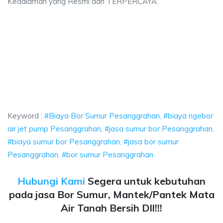
Kedalaman yang Resmi dan TERPERCAYA.
rahan, biaya sumur bor Pesanggrahan, jasa bor sumur Pesanggrahan, bor
ahan, jasa sumur bor Pesanggrahan, biaya sumur b
a sumur bor Pesanggrahan, biaya sumur bor Pesanggrahan,
Keyword :
#Biaya Bor Sumur Pesanggrahan, #biaya ngebor
air jet pump Pesanggrahan, #jasa sumur bor Pesanggrahan,
#biaya sumur bor Pesanggrahan, #jasa bor sumur
Pesanggrahan, #bor sumur Pesanggrahan
Hubungi Kami
Segera untuk kebutuhan
pada jasa Bor Sumur, Mantek/Pantek Mata
Air Tanah Bersih Dll!!!