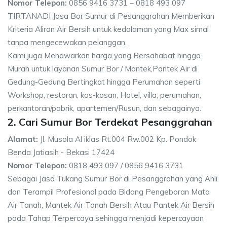
Nomor Telepon:
0856 9416 3731 – 0818 493 097
TIRTANADI Jasa Bor Sumur di Pesanggrahan Memberikan
Kriteria Aliran Air Bersih untuk kedalaman yang Max simal
tanpa mengecewakan pelanggan.
Kami juga Menawarkan harga yang Bersahabat hingga
Murah untuk layanan Sumur Bor / Mantek,Pantek Air di
Gedung-Gedung Bertingkat hingga Perumahan seperti
Workshop, restoran, kos-kosan, Hotel, villa, perumahan,
perkantoran/pabrik, apartemen/Rusun, dan sebagainya.
2. Cari Sumur Bor Terdekat Pesanggrahan
Alamat:
Jl. Musola Al iklas Rt.004 Rw.002 Kp. Pondok
Benda Jatiasih - Bekasi 17424
Nomor Telepon:
0818 493 097 / 0856 9416 3731
Sebagai Jasa Tukang Sumur Bor di Pesanggrahan yang Ahli
dan Terampil Profesional pada Bidang Pengeboran Mata
Air Tanah, Mantek Air Tanah Bersih Atau Pantek Air Bersih
pada Tahap Terpercaya sehingga menjadi kepercayaan