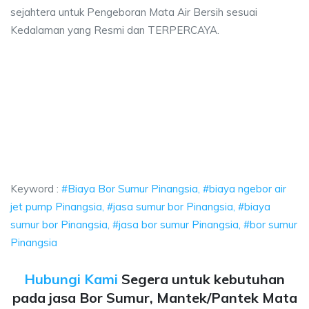
sejahtera untuk Pengeboran Mata Air Bersih sesuai
Kedalaman yang Resmi dan TERPERCAYA.
or Sumur Pinangsia, biaya ngebor air jet pump Pinangsia, jasa sumur bor P
 Bor Sumur Pinangsia, biaya ngebor air jet pump Pin
 Bor Sumur Pinangsia, biaya ngebor air jet pump Pinangsia, 
Keyword :
#Biaya Bor Sumur Pinangsia, #biaya ngebor air
jet pump Pinangsia, #jasa sumur bor Pinangsia, #biaya
sumur bor Pinangsia, #jasa bor sumur Pinangsia, #bor sumur
Pinangsia
Hubungi Kami
Segera untuk kebutuhan
pada jasa Bor Sumur, Mantek/Pantek Mata