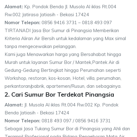
Alamat:
Kp. Pondok Benda Jl. Musola Al iklas Rt.004
Rw.002 Jatirasa Jatiasih - Bekasi 17424
Nomor Telepon:
0856 9416 3731 – 0818 493 097
TIRTANADI Jasa Bor Sumur di Pinangsia Memberikan
Kriteria Aliran Air Bersih untuk kedalaman yang Max simal
tanpa mengecewakan pelanggan.
Kami juga Menawarkan harga yang Bersahabat hingga
Murah untuk layanan Sumur Bor / Mantek,Pantek Air di
Gedung-Gedung Bertingkat hingga Perumahan seperti
Workshop, restoran, kos-kosan, Hotel, villa, perumahan,
perkantoran/pabrik, apartemen/Rusun, dan sebagainya.
2. Cari Sumur Bor Terdekat Pinangsia
Alamat:
Jl. Musola Al iklas Rt.004 Rw.002 Kp. Pondok
Benda Jatiasih - Bekasi 17424
Nomor Telepon:
0818 493 097 / 0856 9416 3731
Sebagai Jasa Tukang Sumur Bor di Pinangsia yang Ahli dan
Terampil Profesional pada Bidang Pengeboran Mata Air