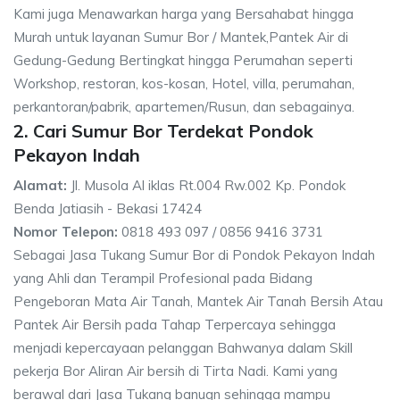
Kami juga Menawarkan harga yang Bersahabat hingga
Murah untuk layanan Sumur Bor / Mantek,Pantek Air di
Gedung-Gedung Bertingkat hingga Perumahan seperti
Workshop, restoran, kos-kosan, Hotel, villa, perumahan,
perkantoran/pabrik, apartemen/Rusun, dan sebagainya.
2. Cari Sumur Bor Terdekat Pondok
Pekayon Indah
Alamat:
Jl. Musola Al iklas Rt.004 Rw.002 Kp. Pondok
Benda Jatiasih - Bekasi 17424
Nomor Telepon:
0818 493 097 / 0856 9416 3731
Sebagai Jasa Tukang Sumur Bor di Pondok Pekayon Indah
yang Ahli dan Terampil Profesional pada Bidang
Pengeboran Mata Air Tanah, Mantek Air Tanah Bersih Atau
Pantek Air Bersih pada Tahap Terpercaya sehingga
menjadi kepercayaan pelanggan Bahwanya dalam Skill
pekerja Bor Aliran Air bersih di Tirta Nadi. Kami yang
berawal dari Jasa Tukang banugn sehingga mampu