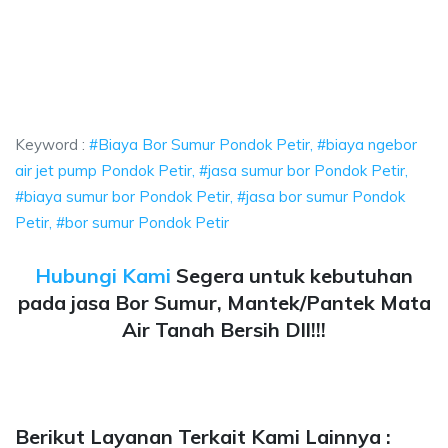
or Sumur Pondok Petir, biaya ngebor air jet pump Pondok Petir, jasa sumur 
 Bor Sumur Pondok Petir, biaya ngebor air jet pump 
Bor Sumur Pondok Petir, biaya ngebor air jet pump Pondok P
Keyword :
#Biaya Bor Sumur Pondok Petir, #biaya ngebor
air jet pump Pondok Petir, #jasa sumur bor Pondok Petir,
#biaya sumur bor Pondok Petir, #jasa bor sumur Pondok
Petir, #bor sumur Pondok Petir
Hubungi Kami
Segera untuk kebutuhan
pada jasa Bor Sumur, Mantek/Pantek Mata
Air Tanah Bersih Dll!!!
Berikut Layanan Terkait Kami Lainnya :