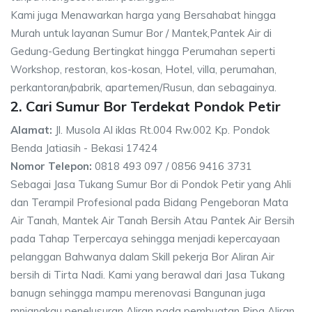
Kami juga Menawarkan harga yang Bersahabat hingga
Murah untuk layanan Sumur Bor / Mantek,Pantek Air di
Gedung-Gedung Bertingkat hingga Perumahan seperti
Workshop, restoran, kos-kosan, Hotel, villa, perumahan,
perkantoran/pabrik, apartemen/Rusun, dan sebagainya.
2. Cari Sumur Bor Terdekat Pondok Petir
Alamat:
Jl. Musola Al iklas Rt.004 Rw.002 Kp. Pondok
Benda Jatiasih - Bekasi 17424
Nomor Telepon:
0818 493 097 / 0856 9416 3731
Sebagai Jasa Tukang Sumur Bor di Pondok Petir yang Ahli
dan Terampil Profesional pada Bidang Pengeboran Mata
Air Tanah, Mantek Air Tanah Bersih Atau Pantek Air Bersih
pada Tahap Terpercaya sehingga menjadi kepercayaan
pelanggan Bahwanya dalam Skill pekerja Bor Aliran Air
bersih di Tirta Nadi. Kami yang berawal dari Jasa Tukang
banugn sehingga mampu merenovasi Bangunan juga
mnjangkau penelusuran Aliran pada pembuatan Pipa Aliran