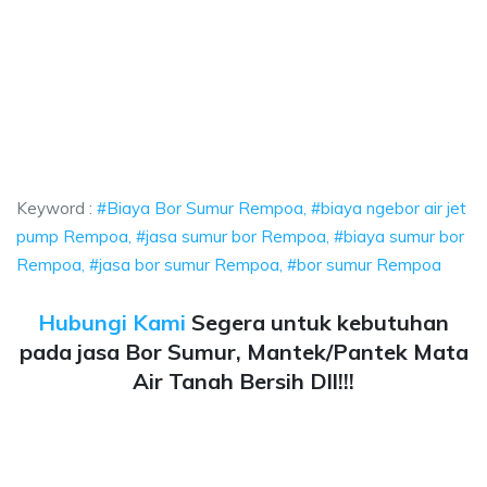
Bor Sumur Rempoa, biaya ngebor air jet pump Rempoa, jasa sumur bor Re
a Bor Sumur Rempoa, biaya ngebor air jet pump Re
 Bor Sumur Rempoa, biaya ngebor air jet pump Rempoa, ja
Keyword :
#Biaya Bor Sumur Rempoa, #biaya ngebor air jet
pump Rempoa, #jasa sumur bor Rempoa, #biaya sumur bor
Rempoa, #jasa bor sumur Rempoa, #bor sumur Rempoa
Hubungi Kami
Segera untuk kebutuhan
pada jasa Bor Sumur, Mantek/Pantek Mata
Air Tanah Bersih Dll!!!