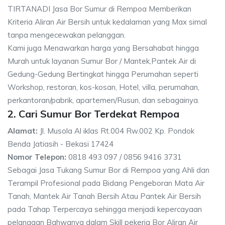
TIRTANADI Jasa Bor Sumur di Rempoa Memberikan
Kriteria Aliran Air Bersih untuk kedalaman yang Max simal
tanpa mengecewakan pelanggan.
Kami juga Menawarkan harga yang Bersahabat hingga
Murah untuk layanan Sumur Bor / Mantek,Pantek Air di
Gedung-Gedung Bertingkat hingga Perumahan seperti
Workshop, restoran, kos-kosan, Hotel, villa, perumahan,
perkantoran/pabrik, apartemen/Rusun, dan sebagainya.
2. Cari Sumur Bor Terdekat Rempoa
Alamat:
Jl. Musola Al iklas Rt.004 Rw.002 Kp. Pondok
Benda Jatiasih - Bekasi 17424
Nomor Telepon:
0818 493 097 / 0856 9416 3731
Sebagai Jasa Tukang Sumur Bor di Rempoa yang Ahli dan
Terampil Profesional pada Bidang Pengeboran Mata Air
Tanah, Mantek Air Tanah Bersih Atau Pantek Air Bersih
pada Tahap Terpercaya sehingga menjadi kepercayaan
pelanggan Bahwanya dalam Skill pekerja Bor Aliran Air