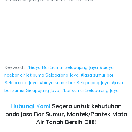
or Sumur Selapajang Jaya, biaya ngebor air jet pump Selapajang Jaya, jasa
 Bor Sumur Selapajang Jaya, biaya ngebor air jet p
Bor Sumur Selapajang Jaya, biaya ngebor air jet pump Sela
Keyword :
#Biaya Bor Sumur Selapajang Jaya, #biaya
ngebor air jet pump Selapajang Jaya, #jasa sumur bor
Selapajang Jaya, #biaya sumur bor Selapajang Jaya, #jasa
bor sumur Selapajang Jaya, #bor sumur Selapajang Jaya
Hubungi Kami
Segera untuk kebutuhan
pada jasa Bor Sumur, Mantek/Pantek Mata
Air Tanah Bersih Dll!!!