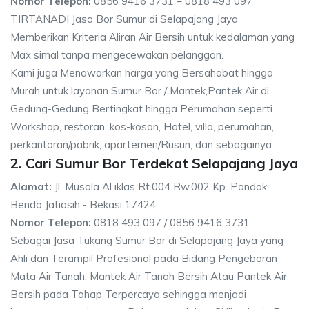
Nomor Telepon:
0856 9416 3731 – 0818 493 097
TIRTANADI Jasa Bor Sumur di Selapajang Jaya
Memberikan Kriteria Aliran Air Bersih untuk kedalaman yang
Max simal tanpa mengecewakan pelanggan.
Kami juga Menawarkan harga yang Bersahabat hingga
Murah untuk layanan Sumur Bor / Mantek,Pantek Air di
Gedung-Gedung Bertingkat hingga Perumahan seperti
Workshop, restoran, kos-kosan, Hotel, villa, perumahan,
perkantoran/pabrik, apartemen/Rusun, dan sebagainya.
2. Cari Sumur Bor Terdekat Selapajang Jaya
Alamat:
Jl. Musola Al iklas Rt.004 Rw.002 Kp. Pondok
Benda Jatiasih - Bekasi 17424
Nomor Telepon:
0818 493 097 / 0856 9416 3731
Sebagai Jasa Tukang Sumur Bor di Selapajang Jaya yang
Ahli dan Terampil Profesional pada Bidang Pengeboran
Mata Air Tanah, Mantek Air Tanah Bersih Atau Pantek Air
Bersih pada Tahap Terpercaya sehingga menjadi