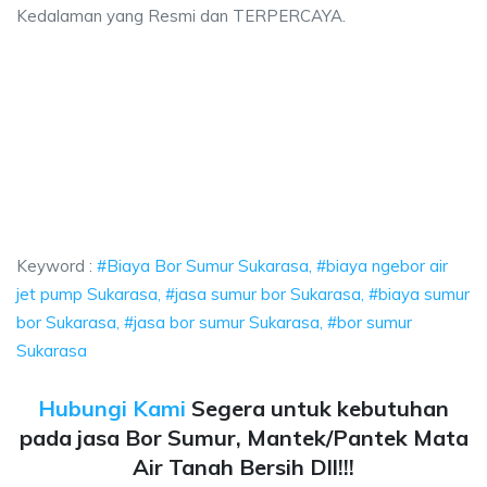
Kedalaman yang Resmi dan TERPERCAYA.
or Sumur Sukarasa, biaya ngebor air jet pump Sukarasa, jasa sumur bor S
 Bor Sumur Sukarasa, biaya ngebor air jet pump Su
Bor Sumur Sukarasa, biaya ngebor air jet pump Sukarasa, 
Keyword :
#Biaya Bor Sumur Sukarasa, #biaya ngebor air
jet pump Sukarasa, #jasa sumur bor Sukarasa, #biaya sumur
bor Sukarasa, #jasa bor sumur Sukarasa, #bor sumur
Sukarasa
Hubungi Kami
Segera untuk kebutuhan
pada jasa Bor Sumur, Mantek/Pantek Mata
Air Tanah Bersih Dll!!!