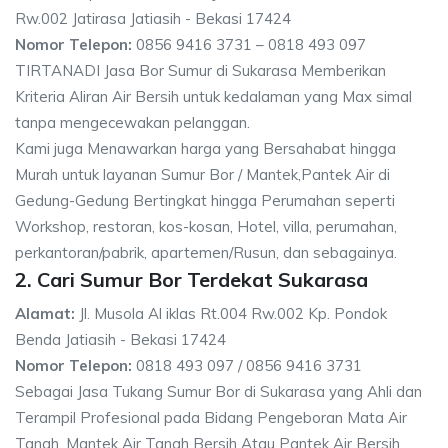
Rw.002 Jatirasa Jatiasih - Bekasi 17424
Nomor Telepon:
0856 9416 3731 – 0818 493 097
TIRTANADI Jasa Bor Sumur di Sukarasa Memberikan
Kriteria Aliran Air Bersih untuk kedalaman yang Max simal
tanpa mengecewakan pelanggan.
Kami juga Menawarkan harga yang Bersahabat hingga
Murah untuk layanan Sumur Bor / Mantek,Pantek Air di
Gedung-Gedung Bertingkat hingga Perumahan seperti
Workshop, restoran, kos-kosan, Hotel, villa, perumahan,
perkantoran/pabrik, apartemen/Rusun, dan sebagainya.
2. Cari Sumur Bor Terdekat Sukarasa
Alamat:
Jl. Musola Al iklas Rt.004 Rw.002 Kp. Pondok
Benda Jatiasih - Bekasi 17424
Nomor Telepon:
0818 493 097 / 0856 9416 3731
Sebagai Jasa Tukang Sumur Bor di Sukarasa yang Ahli dan
Terampil Profesional pada Bidang Pengeboran Mata Air
Tanah, Mantek Air Tanah Bersih Atau Pantek Air Bersih