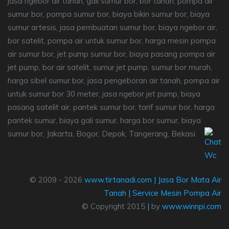
jasa ngebor air tanah, gali sumur bor, bor tanah, pompa air
sumur bor, pompa sumur bor, biaya bikin sumur bor, biaya
sumur artesis, jasa pembuatan sumur bor, biaya ngebor air,
bor satelit, pompa air untuk sumur bor, harga mesin pompa
air sumur bor, jet pump sumur bor, biaya pasang pompa air
jet pump, bor air satelit, sumur jet pump, sumur bor murah,
harga sibel sumur bor, jasa pengeboran air tanah, pompa air
untuk sumur bor 30 meter, jasa ngebor jet pump, biaya
pasang satelit air, pantek sumur bor, tarif sumur bor, harga
pantek sumur, biaya gali sumur, harga bor sumur, biaya
sumur bor, Jakarta, Bogor, Depok, Tangerang, Bekasi.
© 2009 - 2026
www.tirtanadi.com
|
Jasa Bor Mata Air
Tanah
|
Service Mesin Pompa Air
© Copyright 2015
|
by
www.winnpi.com