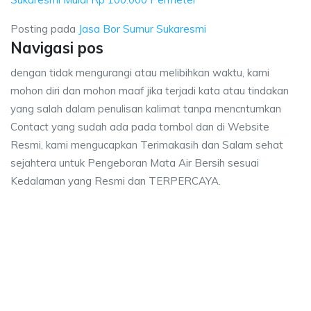
Posting pada
Jasa Bor Sumur Sukaresmi
Navigasi pos
dengan tidak mengurangi atau melibihkan waktu, kami
mohon diri dan mohon maaf jika terjadi kata atau tindakan
yang salah dalam penulisan kalimat tanpa mencntumkan
Contact yang sudah ada pada tombol dan di Website
Resmi, kami mengucapkan Terimakasih dan Salam sehat
sejahtera untuk Pengeboran Mata Air Bersih sesuai
Kedalaman yang Resmi dan TERPERCAYA.
 biaya ngebor air jet pump Sukaresmi, jasa sumur bor Sukaresmi, biaya su
karesmi, biaya ngebor air jet pump Sukaresmi, jasa