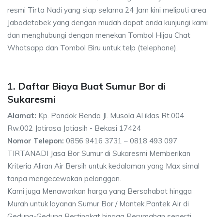
resmi Tirta Nadi yang siap selama 24 Jam kini meliputi area
Jabodetabek yang dengan mudah dapat anda kunjungi kami
dan menghubungi dengan menekan Tombol Hijau Chat
Whatsapp dan Tombol Biru untuk telp (telephone).
1. Daftar Biaya Buat Sumur Bor di
Sukaresmi
Alamat:
Kp. Pondok Benda Jl. Musola Al iklas Rt.004
Rw.002 Jatirasa Jatiasih - Bekasi 17424
Nomor Telepon:
0856 9416 3731 – 0818 493 097
TIRTANADI Jasa Bor Sumur di Sukaresmi Memberikan
Kriteria Aliran Air Bersih untuk kedalaman yang Max simal
tanpa mengecewakan pelanggan.
Kami juga Menawarkan harga yang Bersahabat hingga
Murah untuk layanan Sumur Bor / Mantek,Pantek Air di
Gedung-Gedung Bertingkat hingga Perumahan seperti