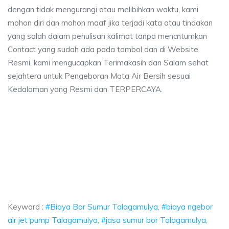
dengan tidak mengurangi atau melibihkan waktu, kami
mohon diri dan mohon maaf jika terjadi kata atau tindakan
yang salah dalam penulisan kalimat tanpa mencntumkan
Contact yang sudah ada pada tombol dan di Website
Resmi, kami mengucapkan Terimakasih dan Salam sehat
sejahtera untuk Pengeboran Mata Air Bersih sesuai
Kedalaman yang Resmi dan TERPERCAYA.
a Bor Sumur Talagamulya, biaya ngebor air jet pump Talagamulya, jasa s
ya Bor Sumur Talagamulya, biaya ngebor air jet pu
ya Bor Sumur Talagamulya, biaya ngebor air jet pump Tala
Keyword :
#Biaya Bor Sumur Talagamulya, #biaya ngebor
air jet pump Talagamulya, #jasa sumur bor Talagamulya,