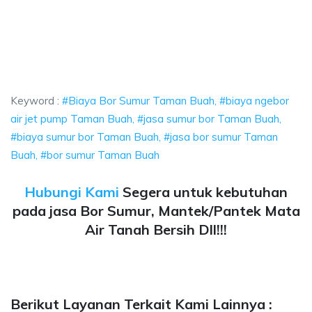
r Sumur Taman Buah, biaya ngebor air jet pump Taman Buah, jasa sumur b
Bor Sumur Taman Buah, biaya ngebor air jet pump
Bor Sumur Taman Buah, biaya ngebor air jet pump Taman B
Keyword :
#Biaya Bor Sumur Taman Buah, #biaya ngebor
air jet pump Taman Buah, #jasa sumur bor Taman Buah,
#biaya sumur bor Taman Buah, #jasa bor sumur Taman
Buah, #bor sumur Taman Buah
Hubungi Kami
Segera untuk kebutuhan
pada jasa Bor Sumur, Mantek/Pantek Mata
Air Tanah Bersih Dll!!!
Berikut Layanan Terkait Kami Lainnya :