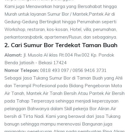
Kami juga Menawarkan harga yang Bersahabat hingga
Murah untuk layanan Sumur Bor / Mantek,Pantek Air di
Gedung-Gedung Bertingkat hingga Perumahan seperti
Workshop, restoran, kos-kosan, Hotel, villa, perumahan,
perkantoran/pabrik, apartemen/Rusun, dan sebagainya.
2. Cari Sumur Bor Terdekat Taman Buah
Alamat:
Jl. Musola Al iklas Rt.004 Rw.002 Kp. Pondok
Benda Jatiasih - Bekasi 17424
Nomor Telepon:
0818 493 097 / 0856 9416 3731
Sebagai Jasa Tukang Sumur Bor di Taman Buah yang Ahli
dan Terampil Profesional pada Bidang Pengeboran Mata
Air Tanah, Mantek Air Tanah Bersih Atau Pantek Air Bersih
pada Tahap Terpercaya sehingga menjadi kepercayaan
pelanggan Bahwanya dalam Skill pekerja Bor Aliran Air
bersih di Tirta Nadi. Kami yang berawal dari Jasa Tukang
banugn sehingga mampu merenovasi Bangunan juga
mnjangkau penelusuran Aliran pada pembuatan Pipa Aliran