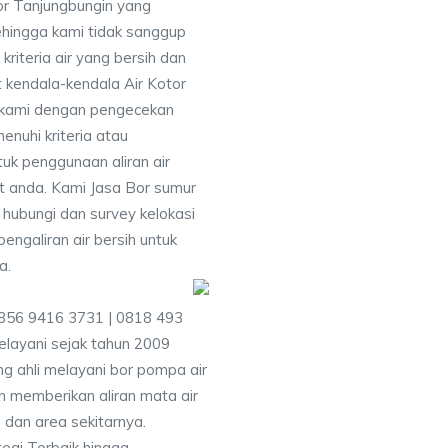
or Tanjungbungin yang
ehingga kami tidak sanggup
iteria air yang bersih dan
 kendala-kendala Air Kotor
 kami dengan pengecekan
uhi kriteria atau
uk penggunaan aliran air
at anda. Kami Jasa Bor sumur
hubungi dan survey kelokasi
galiran air bersih untuk
a.
0856 9416 3731 | 0818 493
layani sejak tahun 2009
g ahli melayani bor pompa air
an memberikan aliran mata air
 dan area sekitarnya.
egi Terbaik hingga