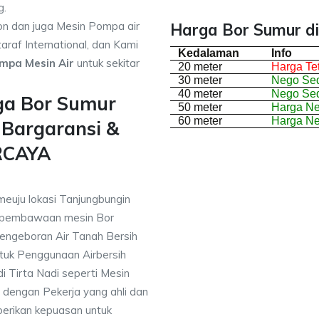
g.
on dan juga Mesin Pompa air
Harga Bor Sumur di
araf International, dan Kami
Kedalaman
Info
mpa Mesin Air
untuk sekitar
20 meter
Harga Te
30 meter
Nego Sed
40 meter
Nego Sed
ga Bor Sumur
50 meter
Harga N
60 meter
Harga N
 Bargaransi &
RCAYA
meuju lokasi Tanjungbungin
 pembawaan mesin Bor
engeboran Air Tanah Bersih
uk Penggunaan Airbersih
i Tirta Nadi seperti Mesin
 dengan Pekerja yang ahli dan
berikan kepuasan untuk