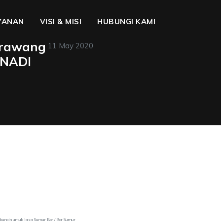
YANAN
VISI & MISI
HUBUNGI KAMI
arawang
11 May 2020
ANADI
gbungin untuk Jasa Sumur Bor / Bor Sumur