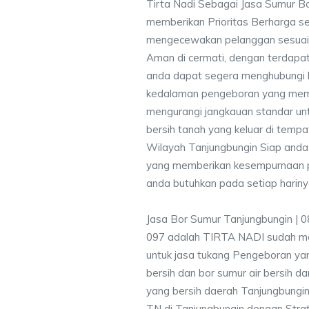
Tirta Nadi Sebagai Jasa Sumur B
memberikan Prioritas Berharga s
mengecewakan pelanggan sesuai kr
Aman di cermati, dengan terdapat
anda dapat segera menghubungi
kedalaman pengeboran yang memen
mengurangi jangkauan standar unt
bersih tanah yang keluar di temp
Wilayah Tanjungbungin Siap anda 
yang memberikan kesempurnaan pen
anda butuhkan pada setiap hariny
Jasa Bor Sumur Tanjungbungin | 
097 adalah TIRTA NADI sudah me
untuk jasa tukang Pengeboran yan
bersih dan bor sumur air bersih d
yang bersih daerah Tanjungbungin
TN di Tanjungbungin dengan Strat