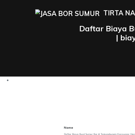
TIRTA NA
Daftar Biaya 
| bi
Name
Daftar Biaya Buat Sumur Bor di Tanjungbungin Karawang | bia