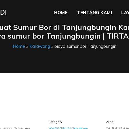
DI
HOME
TENTANG KAMI
LA
Buat Sumur Bor di Tanjungbungin K
aya sumur bor Tanjungbungin | TIRT
Home
»
Karawang
» biaya sumur bor Tanjungbungin
Category
Area
ya sumur bor Tanjungbungin
JASA BOR SUMUR di Tanjungbungin
Tirta Nadi di Tanjun