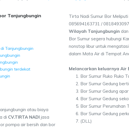
bor Tanjungbungin
Tirta Nadi Sumur Bor Meliput
085694163731 / 081849309
Wilayah Tanjungbungin
dan 
Bor Sumur segera hubungi Kam
nonstop libur untuk mengatasi
 di Tanjungbungin
dalam Mata Air di Tempat An
jungbungin
ungbungin
Melancarkan keluarnya Air B
bungin terdekat
ungin
Bor Sumur Ruko Ruko T
Bor Sumur Gedung berti
Bor Sumur Gedung apar
Bor Sumur Gedung seko
Bor Sumur Perumahan T
anjungbungin atau biaya
Bor Sumur Gedung perk
a di
CV.TIRTA NADI
jasa
(DLL)
or pompa air bersih dan bor