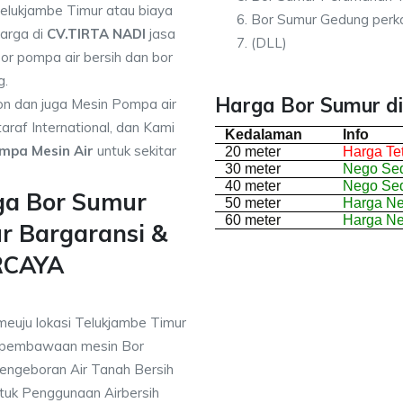
Telukjambe Timur atau biaya
Bor Sumur Gedung perk
harga di
CV.TIRTA NADI
jasa
(DLL)
or pompa air bersih dan bor
g.
Harga Bor Sumur di
on dan juga Mesin Pompa air
araf International, dan Kami
Kedalaman
Info
mpa Mesin Air
untuk sekitar
20 meter
Harga Te
30 meter
Nego Sed
40 meter
Nego Sed
ga Bor Sumur
50 meter
Harga N
60 meter
Harga N
r Bargaransi &
RCAYA
meuju lokasi Telukjambe Timur
 pembawaan mesin Bor
engeboran Air Tanah Bersih
uk Penggunaan Airbersih