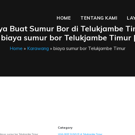
HOME
TENTANG KAMI
LA
ya Buat Sumur Bor di Telukjambe T
 biaya sumur bor Telukjambe Timur 
Home
»
Karawang
» biaya sumur bor Telukjambe Timur
Category
biaya sumur bor Telukjambe Timur
JASA BOR SUMUR di Telukjambe Timur