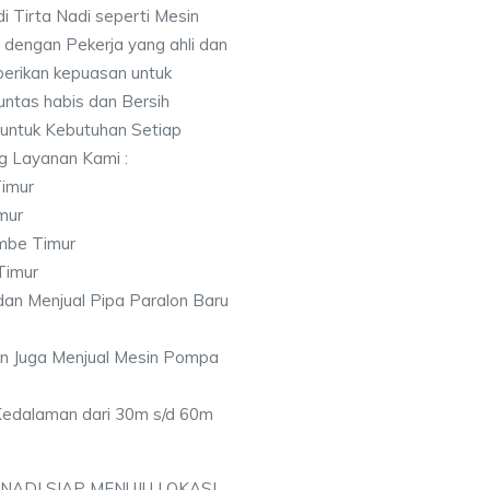
i Tirta Nadi seperti Mesin
 dengan Pekerja yang ahli dan
berikan kepuasan untuk
ntas habis dan Bersih
 untuk Kebutuhan Setiap
ng Layanan Kami :
Timur
mur
ambe Timur
Timur
an Menjual Pipa Paralon Baru
an Juga Menjual Mesin Pompa
 Kedalaman dari 30m s/d 60m
 NADI SIAP MENUJU LOKASI