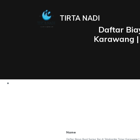
TIRTA NADI
Daftar Bia
Karawang |
Name
Daftar Biaya Buat Sumur Bor di Telukjambe Timur Karawang | 