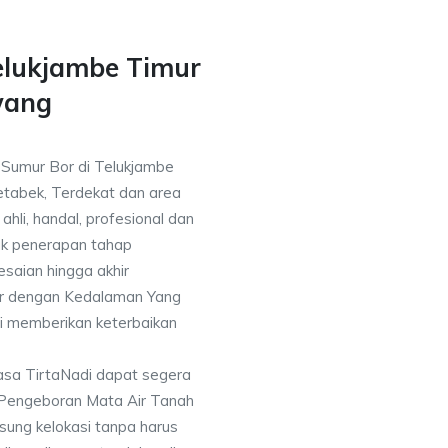
elukjambe Timur
wang
a Sumur Bor di Telukjambe
etabek, Terdekat dan area
ahli, handal, profesional dan
k penerapan tahap
saian hingga akhir
or dengan Kedalaman Yang
i memberikan keterbaikan
asa TirtaNadi dapat segera
 Pengeboran Mata Air Tanah
sung kelokasi tanpa harus