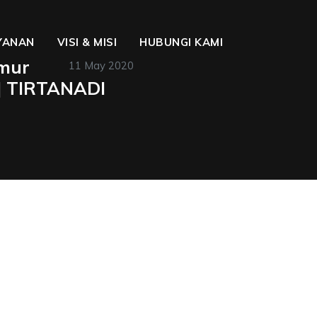
YANAN
VISI & MISI
HUBUNGI KAMI
imur
11 May 2020
| TIRTANADI