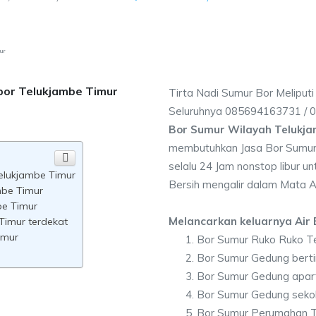
mur
bor Telukjambe Timur
Tirta Nadi Sumur Bor Meliput
Seluruhnya 085694163731 /
Bor Sumur Wilayah Telukj
membutuhkan Jasa Bor Sumur 
selalu 24 Jam nonstop libur u
Telukjambe Timur
Bersih mengalir dalam Mata A
mbe Timur
be Timur
Melancarkan keluarnya Air B
Timur terdekat
imur
Bor Sumur Ruko Ruko T
Bor Sumur Gedung berti
Bor Sumur Gedung apar
Bor Sumur Gedung seko
Bor Sumur Perumahan T