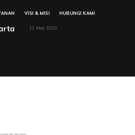
YANAN
VISI & MISI
HUBUNGI KAMI
arta
11 May 2020
sa Sumur Bor / Bor Sumur