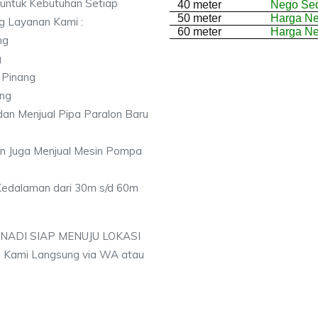
 untuk Kebutuhan Setiap
40 meter
Nego Sed
50 meter
Harga N
ng Layanan Kami :
60 meter
Harga N
ng
g
 Pinang
ang
an Menjual Pipa Paralon Baru
an Juga Menjual Mesin Pompa
 Kedalaman dari 30m s/d 60m
 NADI SIAP MENUJU LOKASI
 Kami Langsung via WA atau