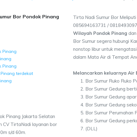
Sumur Bor Pondok Pinang
Tirta Nadi Sumur Bor Meliput
085694163731 / 081849309
Wilayah Pondok Pinang
dan 
Bor Sumur segera hubungi Kam
nonstop libur untuk mengatasi
k Pinang
dalam Mata Air di Tempat An
Pinang
k Pinang
Melancarkan keluarnya Air B
 Pinang terdekat
Pinang
Bor Sumur Ruko Ruko P
Bor Sumur Gedung bert
Bor Sumur Gedung apa
Bor Sumur Gedung seko
Bor Sumur Perumahan 
k Pinang Jakarta Selatan
Bor Sumur Gedung perk
CV TirtaNadi layanan bor
(DLL)
30m s/d 60m.