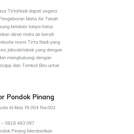
asa TirtaNadi dapat segera
 Pengeboran Mata Air Tanah
sung kelokasi tanpa harus
an aliran mata air bersih
ebsite resmi Tirta Nadi yang
 area Jabodetabek yang dengan
 dan menghubungi dengan
sapp dan Tombol Biru untuk
or Pondok Pinang
ola Al iklas Rt.004 Rw.002
 – 0818 493 097
ondok Pinang Memberikan