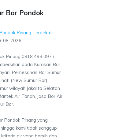
r Bor Pondok
Pondok Pinang Terdekat
6-08-2026
k Pinang 0818 493 097 /
mbersihan pada Kurasan Bor
elayani Pemesanan Bor Sumur
inati (New Sumur Bor),
mur wilayah Jakarta Selatan
antek Air Tanah, Jasa Bor Air
ur Bor.
or Pondok Pinang yang
ehingga kami tidak sanggup
iteria air yang bersih dan