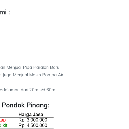
i :
an Menjual Pipa Paralon Baru
n Juga Menjual Mesin Pompa Air
 Kedalaman dari 20m s/d 60m
 Pondok Pinang:
Harga Jasa
tap
Rp. 3.000.000
ikit
Rp. 4.500.000