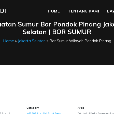
DI
HOME
TENTANG KAMI
LA
atan Sumur Bor Pondok Pinang Jak
Selatan | BOR SUMUR
Home
»
Jakarta Selatan
» Bor Sumur Wilayah Pondok Pinang
Category
Area
 BOR SUMUR
JASA BOR SUMUR di Pondok Pinang
Tirta Nadi di Pondok Pinang untuk Ja