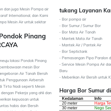
on dan juga Mesin Pompa air
tukang Layanan Kam
araf International, dan Kami
- Bor pompa air
pa Mesin Air untuk sekitar
- Bor Sumur / Sumur Bor
- Bor Mata Air Tanah
 Pondok Pinang
- Mantek Mata Air Tanah
RCAYA
- Mantek Air / Pantek Air
- Bor Septictank
- Pemasangan Pipa Paralon d
meuju lokasi Pondok Pinang
- Service Mesin Pompa Air da
 pembawaan mesin Bor
Baru
engeboran Air Tanah Bersih
- Meberikan Air Bersih untuk
uk Penggunaan Airbersih
i Tirta Nadi seperti Mesin
Harga Bor Sumur di
 dengan Pekerja yang ahli dan
Kedalaman
Info
berikan kepuasan untuk
20 meter
Harga Te
ntas habis dan Bersih
30 meter
Nego Sed