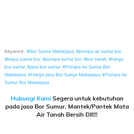
rjaya, pompa air sumur bor, biaya sumur bor,
ompa air sumur bor, biaya sumur bor, pompa sumur bor, bor tanah, harga 
jaya, pompa air sumur bor, biaya sumur bor, pompa
a, pompa air sumur bor, biaya sumur bor, pompa sumur bor
Keyword :
#Bor Sumur Mekarjaya, #pompa air sumur bor,
#biaya sumur bor, #pompa sumur bor, #bor tanah, #harga
bor sumur, #jasa bor sumur, #Pompa Air Sumur Bor
Mekarjaya, #Harga Jasa Bor Sumur Mekarjaya, #Pompa Air
Sumur Bor Mekarjaya
Hubungi Kami
Segera untuk kebutuhan
pada jasa Bor Sumur, Mantek/Pantek Mata
Air Tanah Bersih Dll!!!