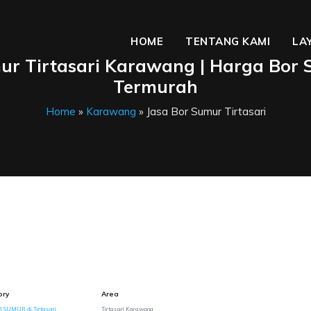
HOME
TENTANG KAMI
LA
ur Tirtasari Karawang | Harga Bor
Termurah
Home
»
Karawang
» Jasa Bor Sumur Tirtasari
ory
Area
 SUMUR di Tirtasari
Tirtasari Karawang