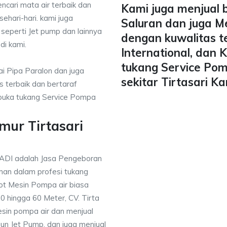
ncari mata air terbaik dan
Kami juga menjual 
ehari-hari. kami juga
Saluran dan juga M
 seperti Jet pump dan lainnya
dengan kuwalitas t
di kami.
International, dan
tukang Service Pom
i Pipa Paralon dan juga
sekitar Tirtasari K
 terbaik dan bertaraf
mbuka tukang Service Pompa
mur Tirtasari
NADI adalah Jasa Pengeboran
an dalam profesi tukang
t Mesin Pompa air biasa
 hingga 60 Meter, CV. Tirta
sin pompa air dan menjual
un Jet Pump, dan juga menjual