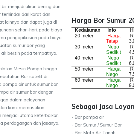
bir menjadi aliran bening dan
terhindar dari karat dan
Harga Bor Sumur 20
lainnya dan dapat juga di
unaan sehari-hari, pada biaya
Kedalaman
Info
H
20 meter
Harga
R
rima pengapikasian pada biaya
Tetap
3.
buatan sumur bor yang
30 meter
Nego
R
Sedikit
4.
air bersih pada tempatnya.
40 meter
Nego
R
Sedikit
6.
ralatan Mesin Pompa hingga
50 meter
Harga
R
Nego
7.
kebutuhan Bor satelit di
60 meter
Harga
R
 pompa air untuk sumur bor
Nego
9.
mpa air sumur bor dengan
ingga dalam pelayanan
Sebagai Jasa Layan
dari kami memastikan
 menjadi utama keterbaikan
- Bor pompa air
da perdagangan dan jasanya.
- Bor Sumur / Sumur Bor
- Bor Mata Air Tanah