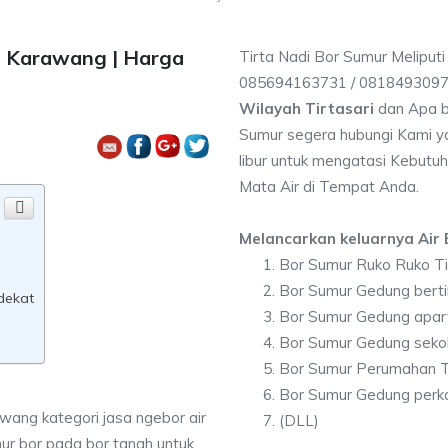
i Karawang | Harga
Tirta Nadi Bor Sumur Meliputi
085694163731 / 081849309
Wilayah Tirtasari
dan Apa b
Sumur segera hubungi Kami ya
libur untuk mengatasi Kebutuh
Mata Air di Tempat Anda.
Melancarkan keluarnya Air B
Bor Sumur Ruko Ruko Ti
Bor Sumur Gedung bertin
rdekat
Bor Sumur Gedung apar
Bor Sumur Gedung sekol
Bor Sumur Perumahan Ti
Bor Sumur Gedung perka
awang kategori jasa ngebor air
(DLL)
ur bor pada bor tanah untuk