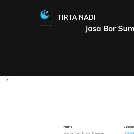
TIRTA NADI
Jasa Bor Sum
Name
Categ
Jasa Bor Sumur Tirtasari Karawang
JASA BOR