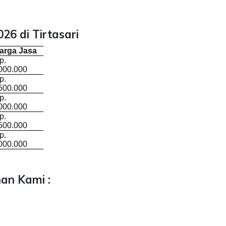
26 di Tirtasari
arga Jasa
p.
000.000
p.
500.000
p.
000.000
p.
500.000
p.
000.000
an Kami :