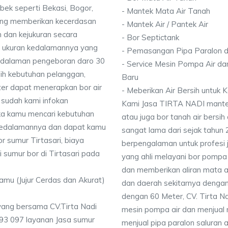
bek seperti Bekasi, Bogor,
- Mantek Mata Air Tanah
ang memberikan kecerdasan
- Mantek Air / Pantek Air
 dan kejukuran secara
- Bor Septictank
ai ukuran kedalamannya yang
- Pemasangan Pipa Paralon d
dalaman pengeboran daro 30
- Service Mesin Pompa Air da
ih kebutuhan pelanggan,
Baru
ter dapat menerapkan bor air
- Meberikan Air Bersih untuk
 sudah kami infokan
Kami Jasa TIRTA NADI mantek 
ika kamu mencari kebutuhan
atau juga bor tanah air bersih
i kedalamannya dan dapat kamu
sangat lama dari sejak tahun
r sumur Tirtasari, biaya
berpengalaman untuk profesi 
i sumur bor di Tirtasari pada
yang ahli melayani bor pompa a
dan memberikan aliran mata ai
Kamu (Jujur Cerdas dan Akurat)
dan daerah sekitarnya denga
dengan 60 Meter, CV. Tirta N
wang bersama CV.Tirta Nadi
mesin pompa air dan menjual 
93 097 layanan Jasa sumur
menjual pipa paralon saluran 