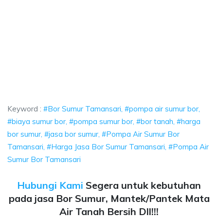
ansari, pompa air sumur bor, biaya sumur bor
ompa air sumur bor, biaya sumur bor, pompa sumur bor, bor tanah, harga
sari, pompa air sumur bor, biaya sumur bor, pomp
ri, pompa air sumur bor, biaya sumur bor, pompa sumur bo
Keyword :
#Bor Sumur Tamansari, #pompa air sumur bor,
#biaya sumur bor, #pompa sumur bor, #bor tanah, #harga
bor sumur, #jasa bor sumur, #Pompa Air Sumur Bor
Tamansari, #Harga Jasa Bor Sumur Tamansari, #Pompa Air
Sumur Bor Tamansari
Hubungi Kami
Segera untuk kebutuhan
pada jasa Bor Sumur, Mantek/Pantek Mata
Air Tanah Bersih Dll!!!