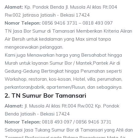
Alamat:
Kp. Pondok Benda Jl. Musola Al iklas Rt.004
Rw.002 Jatirasa Jatiasih - Bekasi 17424
Nomor Telepon:
0856 9416 3731 – 0818 493 097
TN Jasa Bor Sumur di Tamansari Memberikan Kriteria Aliran
Air Bersih untuk kedalaman yang Max simal tanpa
mengecewakan pelanggan.
Kami juga Menawarkan harga yang Bersahabat hingga
Murah untuk layanan Sumur Bor / Mantek,Pantek Air di
Gedung-Gedung Bertingkat hingga Perumahan seperti
Workshop, restoran, kos-kosan, Hotel, villa, perumahan,
perkantoran/pabrik, apartemen/Rusun, dan sebagainya.
2. TN Sumur Bor Tamansari
Alamat:
Jl. Musola Al iklas Rt.004 Rw.002 Kp. Pondok
Benda Jatiasih - Bekasi 17424
Nomor Telepon:
0818 493 097 / 0856 9416 3731
Sebagai Jasa Tukang Sumur Bor di Tamansari yang Ahli dan
Terampil Profesional pada Bidang Pengeboran Mata Air