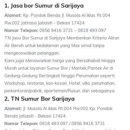
1. Jasa bor Sumur di Sarijaya
Alamat:
Kp. Pondok Benda Jl. Musola Al iklas Rt.004
Rw.002 Jatirasa Jatiasih - Bekasi 17424
Nomor Telepon:
0856 9416 3731 – 0818 493 097
TN Jasa Bor Sumur di Sarijaya Memberikan Kriteria Aliran
Air Bersih untuk kedalaman yang Max simal tanpa
mengecewakan pelanggan.
Kami juga Menawarkan harga yang Bersahabat hingga
Murah untuk layanan Sumur Bor / Mantek,Pantek Air di
Gedung-Gedung Bertingkat hingga Perumahan seperti
Workshop, restoran, kos-kosan, Hotel, villa, perumahan,
perkantoran/pabrik, apartemen/Rusun, dan sebagainya.
2. TN Sumur Bor Sarijaya
Alamat:
Jl. Musola Al iklas Rt.004 Rw.002 Kp. Pondok
Benda Jatiasih - Bekasi 17424
Nomor Telepon:
0818 493 097 / 0856 9416 3731