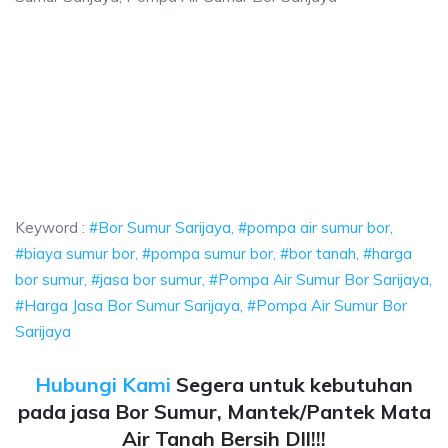
rijaya, pompa air sumur bor, biaya sumur bor,
 pompa air sumur bor, biaya sumur bor, pompa sumur bor, bor tanah, harga
ijaya, pompa air sumur bor, biaya sumur bor, pomp
aya, pompa air sumur bor, biaya sumur bor, pompa sumur bo
Keyword :
#Bor Sumur Sarijaya, #pompa air sumur bor,
#biaya sumur bor, #pompa sumur bor, #bor tanah, #harga
bor sumur, #jasa bor sumur, #Pompa Air Sumur Bor Sarijaya,
#Harga Jasa Bor Sumur Sarijaya, #Pompa Air Sumur Bor
Sarijaya
Hubungi Kami
Segera untuk kebutuhan
pada jasa Bor Sumur, Mantek/Pantek Mata
Air Tanah Bersih Dll!!!