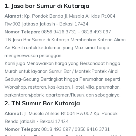
1. Jasa bor Sumur di Kutaraja
Alamat:
Kp. Pondok Benda Jl. Musola Al iklas Rt.004
Rw.002 Jatirasa Jatiasih - Bekasi 17424
Nomor Telepon:
0856 9416 3731 – 0818 493 097
TN Jasa Bor Sumur di Kutaraja Memberikan Kriteria Aliran
Air Bersih untuk kedalaman yang Max simal tanpa
mengecewakan pelanggan.
Kami juga Menawarkan harga yang Bersahabat hingga
Murah untuk layanan Sumur Bor / Mantek,Pantek Air di
Gedung-Gedung Bertingkat hingga Perumahan seperti
Workshop, restoran, kos-kosan, Hotel, villa, perumahan,
perkantoran/pabrik, apartemen/Rusun, dan sebagainya.
2. TN Sumur Bor Kutaraja
Alamat:
Jl. Musola Al iklas Rt.004 Rw.002 Kp. Pondok
Benda Jatiasih - Bekasi 17424
Nomor Telepon:
0818 493 097 / 0856 9416 3731