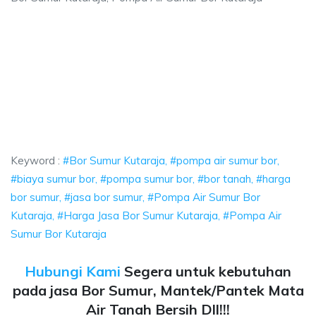
taraja, pompa air sumur bor, biaya sumur bor,
pompa air sumur bor, biaya sumur bor, pompa sumur bor, bor tanah, harga
araja, pompa air sumur bor, biaya sumur bor, pompa
aja, pompa air sumur bor, biaya sumur bor, pompa sumur bo
Keyword :
#Bor Sumur Kutaraja, #pompa air sumur bor,
#biaya sumur bor, #pompa sumur bor, #bor tanah, #harga
bor sumur, #jasa bor sumur, #Pompa Air Sumur Bor
Kutaraja, #Harga Jasa Bor Sumur Kutaraja, #Pompa Air
Sumur Bor Kutaraja
Hubungi Kami
Segera untuk kebutuhan
pada jasa Bor Sumur, Mantek/Pantek Mata
Air Tanah Bersih Dll!!!