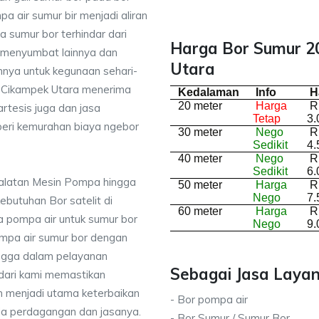
a air sumur bir menjadi aliran
 sumur bor terhindar dari
Harga Bor Sumur 2
 menyumbat lainnya dan
Utara
nnya untuk kegunaan sehari-
di Cikampek Utara menerima
Kedalaman
Info
H
20 meter
Harga
R
rtesis juga dan jasa
Tetap
3.
ri kemurahan biaya ngebor
30 meter
Nego
R
Sedikit
4.
40 meter
Nego
R
Sedikit
6.
ralatan Mesin Pompa hingga
50 meter
Harga
R
Nego
7.
kebutuhan Bor satelit di
60 meter
Harga
R
 pompa air untuk sumur bor
Nego
9.
mpa air sumur bor dengan
ingga dalam pelayanan
Sebagai Jasa Layan
dari kami memastikan
 menjadi utama keterbaikan
- Bor pompa air
da perdagangan dan jasanya.
- Bor Sumur / Sumur Bor