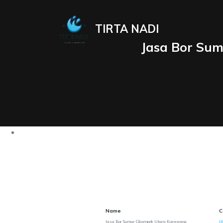
TIRTA NADI
Jasa Bor Sum
Name
C
Jasa Bor Sumur Cikampek Utara Karawang
J