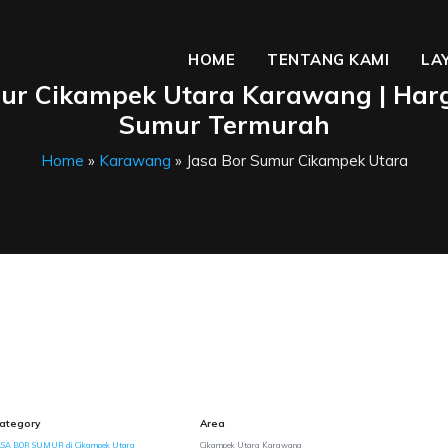
HOME
TENTANG KAMI
LA
ur Cikampek Utara Karawang | Har
Sumur Termurah
Home
»
Karawang
» Jasa Bor Sumur Cikampek Utara
ategory
Area
ASA BOR SUMUR di Cikampek Utara
Cikampek Utara Karawang