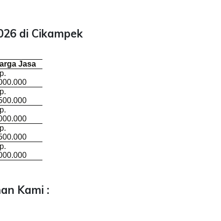
026 di Cikampek
arga Jasa
p.
000.000
p.
500.000
p.
000.000
p.
500.000
p.
000.000
an Kami :