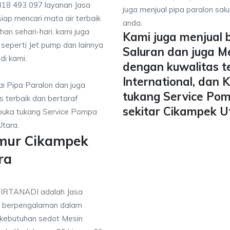
818 493 097 layanan Jasa
juga menjual pipa paralon salu
iap mencari mata air terbaik
anda.
han sehari-hari. kami juga
Kami juga menjual 
 seperti Jet pump dan lainnya
Saluran dan juga M
di kami.
dengan kuwalitas t
International, dan
i Pipa Paralon dan juga
tukang Service Pom
 terbaik dan bertaraf
sekitar Cikampek 
mbuka tukang Service Pompa
Utara.
umur Cikampek
ra
TIRTANADI adalah Jasa
g berpengalaman dalam
 kebutuhan sedot Mesin