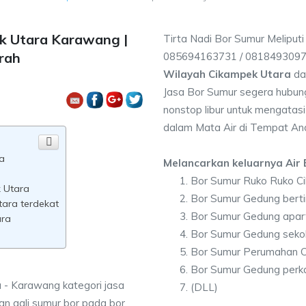
k Utara Karawang |
Tirta Nadi Bor Sumur Meliput
rah
085694163731 / 081849309
Wilayah Cikampek Utara
da
Jasa Bor Sumur segera hubung
nonstop libur untuk mengatasi
dalam Mata Air di Tempat An
a
Melancarkan keluarnya Air B
Bor Sumur Ruko Ruko C
k Utara
Bor Sumur Gedung berti
tara terdekat
Bor Sumur Gedung apar
ara
Bor Sumur Gedung seko
Bor Sumur Perumahan C
Bor Sumur Gedung perk
 - Karawang kategori jasa
(DLL)
n gali sumur bor pada bor