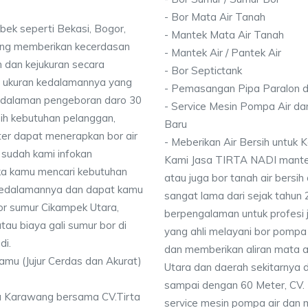
- Bor Mata Air Tanah
bek seperti Bekasi, Bogor,
- Mantek Mata Air Tanah
ang memberikan kecerdasan
- Mantek Air / Pantek Air
 dan kejukuran secara
- Bor Septictank
ai ukuran kedalamannya yang
- Pemasangan Pipa Paralon d
dalaman pengeboran daro 30
- Service Mesin Pompa Air da
ih kebutuhan pelanggan,
Baru
ter dapat menerapkan bor air
- Meberikan Air Bersih untuk
 sudah kami infokan
Kami Jasa TIRTA NADI mantek 
ika kamu mencari kebutuhan
atau juga bor tanah air bersih
i kedalamannya dan dapat kamu
sangat lama dari sejak tahun
bor sumur Cikampek Utara,
berpengalaman untuk profesi 
au biaya gali sumur bor di
yang ahli melayani bor pompa a
di.
dan memberikan aliran mata a
Kamu (Jujur Cerdas dan Akurat)
Utara dan daerah sekitarnya
sampai dengan 60 Meter, CV. 
a Karawang bersama CV.Tirta
service mesin pompa air dan 