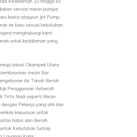
pada Kedalaman 20 hingga 60
diakan service mesin pompa
baru biasa ataupun Jet Pump,
uran air baru sesuai kebutuhan
segera menghubungi kami
nah untuk kedalaman yang
meuju lokasi Cikampek Utara
 pembawaan mesin Bor
engeboran Air Tanah Bersih
uk Penggunaan Airbersih
i Tirta Nadi seperti Mesin
 dengan Pekerja yang ahli dan
berikan kepuasan untuk
ntas habis dan Bersih
 untuk Kebutuhan Setiap
ng Layanan Kami :