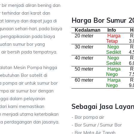
bir menjadi aliran bening dan
terhindar dari karat dan
Harga Bor Sumur 2
lainnya dan dapat juga di
unaan sehari-hari, pada biaya
Kedalaman
Info
H
20 meter
Harga
R
 pengapikasian pada biaya
Tetap
3.
buatan sumur bor yang
30 meter
Nego
R
air bersih pada tempatnya.
Sedikit
4.
40 meter
Nego
R
Sedikit
6.
ralatan Mesin Pompa hingga
50 meter
Harga
R
Nego
7.
kebutuhan Bor satelit di
60 meter
Harga
R
 pompa air untuk sumur bor
Nego
9.
mpa air sumur bor dengan
ingga dalam pelayanan
Sebagai Jasa Layan
dari kami memastikan
 menjadi utama keterbaikan
- Bor pompa air
da perdagangan dan jasanya.
- Bor Sumur / Sumur Bor
- Bor Mata Air Tanah