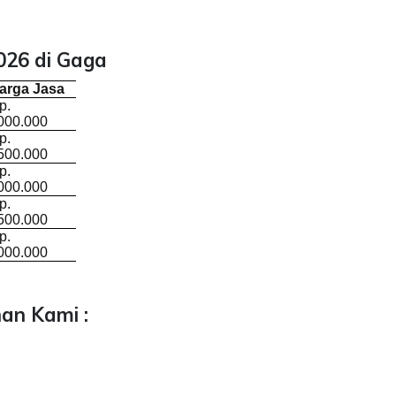
026 di Gaga
arga Jasa
p.
000.000
p.
500.000
p.
000.000
p.
500.000
p.
000.000
an Kami :