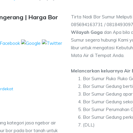
ngerang | Harga Bor
Tirta Nadi Bor Sumur Meliput
085694163731 / 081849309
Wilayah Gaga
dan Apa bila 
Sumur segera hubungi Kami ya
libur untuk mengatasi Kebutuh
Mata Air di Tempat Anda.
Melancarkan keluarnya Air B
Bor Sumur Ruko Ruko G
a
Bor Sumur Gedung bert
erdekat
Bor Sumur Gedung apa
Bor Sumur Gedung seko
Bor Sumur Perumahan 
Bor Sumur Gedung perk
ng kategori jasa ngebor air
(DLL)
ur bor pada bor tanah untuk