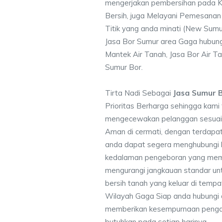
mengerjakan pembersihan pada Ku
Bersih, juga Melayani Pemesanan
Titik yang anda minati (New Sumu
Jasa Bor Sumur area Gaga hubungi
Mantek Air Tanah, Jasa Bor Air Ta
Sumur Bor.
Tirta Nadi Sebagai
Jasa Sumur 
Prioritas Berharga sehingga kami
mengecewakan pelanggan sesuai kr
Aman di cermati, dengan terdapat
anda dapat segera menghubungi
kedalaman pengeboran yang memen
mengurangi jangkauan standar unt
bersih tanah yang keluar di temp
Wilayah Gaga Siap anda hubungi 
memberikan kesempurnaan pengali
butuhkan pada setiap harinya.