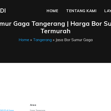
DI
HOME
TENTANG KAMI
LA
umur Gaga Tangerang | Harga Bor S
Termurah
Home
»
Tangerang
» Jasa Bor Sumur Gaga
Area
UMUR di Gaga
Gaga Tangerang