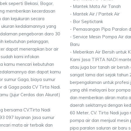
bek seperti Bekasi, Bogor,
- Mantek Mata Air Tanah
ang memberikan kecerdasan
- Mantek Air / Pantek Air
 dan kejukuran secara
- Bor Septictank
ai ukuran kedalamannya yang
- Pemasangan Pipa Paralon d
dalaman pengeboran daro 30
- Service Mesin Pompa Air da
ih kebutuhan pelanggan,
Baru
ter dapat menerapkan bor air
- Meberikan Air Bersih untuk
 sudah kami infokan
Kami Jasa TIRTA NADI mantek 
ika kamu mencari kebutuhan
atau juga bor tanah air bersih
i kedalamannya dan dapat kamu
sangat lama dari sejak tahun
bor sumur Gaga, biaya sumur
berpengalaman untuk profesi 
or di Gaga pada CV Tirta Nadi.
yang ahli melayani bor pompa a
Kamu (Jujur Cerdas dan Akurat)
dan memberikan aliran mata a
daerah sekitarnya dengan ke
g bersama CV.Tirta Nadi
60 Meter, CV. Tirta Nadi juga
93 097 layanan Jasa sumur
pompa air dan menjual mesin 
ncari mata air terbaik dan
pipa paralon saluran air baru