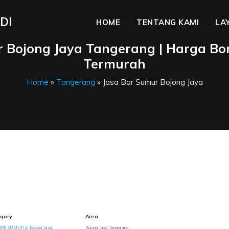
DI
HOME
TENTANG KAMI
LA
r Bojong Jaya Tangerang | Harga Bo
Termurah
Home
»
Tangerang
» Jasa Bor Sumur Bojong Jaya
gory
Area
BOR SUMUR di Bojong Jaya
Bojong Jaya Tangerang