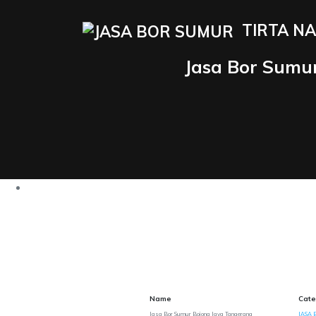
TIRTA NA
Jasa Bor Sumu
Name
Cate
Jasa Bor Sumur Bojong Jaya Tangerang
JASA 