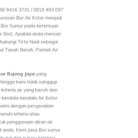
856 9416 3731 / 0818 493 097
rasan Bor Air Kotor menjadi
 Bor Sumur pada ketentuan
r Bor), Apabila anda mencari
hubungi Tirta Nadi sebagai
ir Tanah Bersih, Pantek Air
or Bojong Jaya
yang
ehingga kami tidak sanggup
iteria air yang bersih dan
 kendala-kendala Air Kotor
 kami dengan pengecekan
uhi kriteria atau
uk penggunaan aliran air
at anda. Kami Jasa Bor sumur
bungi dan survey kelokasi