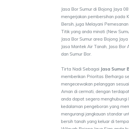
Jasa Bor Sumur di Bojong Jaya 0
mengerjakan pembersihan pada Ku
Bersih, juga Melayani Pemesanan
Titik yang anda minati (New Sumu
Jasa Bor Sumur area Bojong Jaya 
Jasa Mantek Air Tanah, Jasa Bor A
dan Sumur Bor.
Tirta Nadi Sebagai
Jasa Sumur B
memberikan Prioritas Berharga s
mengecewakan pelanggan sesuai kr
Aman di cermati, dengan terdapat
anda dapat segera menghubungi
kedalaman pengeboran yang memen
mengurangi jangkauan standar unt
bersih tanah yang keluar di temp
Wilayah Bojong Jaya Siap anda hu