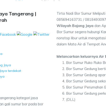
aya Tangerang |
Tirta Nadi Bor Sumur Meliputi
rah
085694163731 / 081849309
Wilayah Bojong Jaya
dan Ap
Bor Sumur segera hubungi Kam
nonstop libur untuk mengatasi
dalam Mata Air di Tempat An
ya
Melancarkan keluarnya Air B
Bor Sumur Ruko Ruko B
ng Jaya
Bor Sumur Gedung berti
Jaya terdekat
Bor Sumur Gedung apar
aya
Bor Sumur Gedung seko
Bor Sumur Perumahan B
Bor Sumur Gedung perka
Tangerang kategori jasa
(DLL)
n gali sumur bor pada bor