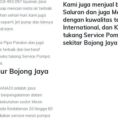
818 493 097 layanan Jasa
Kami juga menjual 
iap mencari mata air terbaik
Saluran dan juga M
han sehari-hari. kami juga
dengan kuwalitas t
 seperti Jet pump dan lainnya
International, dan
di kami.
tukang Service Pom
sekitar Bojong Jay
i Pipa Paralon dan juga
 terbaik dan bertaraf
mbuka tukang Service Pompa
a.
ur Bojong Jaya
TANADI adalah Jasa
g berpengalaman dalam
 kebutuhan sedot Mesin
pada Kedalaman 20 hingga 60
diakan service mesin pompa