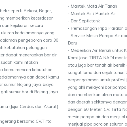
- Mantek Mata Air Tanah
bek seperti Bekasi, Bogor,
- Mantek Air / Pantek Air
ang memberikan kecerdasan
- Bor Septictank
 dan kejukuran secara
- Pemasangan Pipa Paralon d
ai ukuran kedalamannya yang
- Service Mesin Pompa Air da
dalaman pengeboran daro 30
Baru
ih kebutuhan pelanggan,
- Meberikan Air Bersih untuk
ter dapat menerapkan bor air
Kami Jasa TIRTA NADI mantek 
 sudah kami infokan
atau juga bor tanah air bersih
ika kamu mencari kebutuhan
sangat lama dari sejak tahun
i kedalamannya dan dapat kamu
berpengalaman untuk profesi 
or sumur Bojong Jaya, biaya
yang ahli melayani bor pompa a
gali sumur bor di Bojong Jaya
dan memberikan aliran mata a
dan daerah sekitarnya denga
Kamu (Jujur Cerdas dan Akurat)
dengan 60 Meter, CV. Tirta N
mesin pompa air dan menjual 
angerang bersama CV.Tirta
menjual pipa paralon saluran 