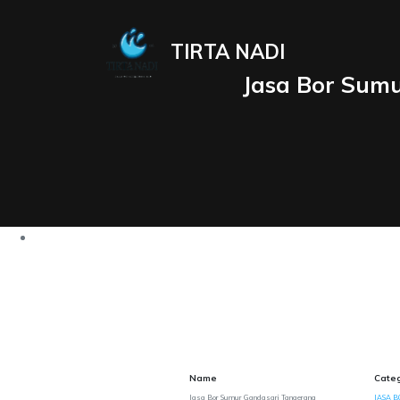
TIRTA NADI
Jasa Bor Sum
Name
Cate
Jasa Bor Sumur Gandasari Tangerang
JASA B