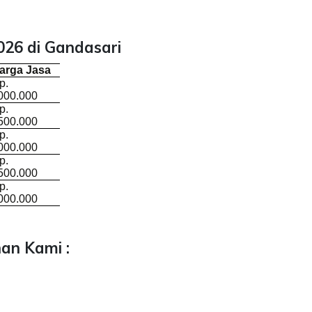
26 di Gandasari
arga Jasa
p.
000.000
p.
500.000
p.
000.000
p.
500.000
p.
000.000
an Kami :