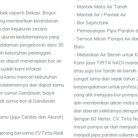
- Mantek Mata Air Tanah
bek seperti Bekasi, Bogor,
- Mantek Air / Pantek Air
ang memberikan kecerdasan
- Bor Septictank
 dan kejukuran secara
- Pemasangan Pipa Paralon d
ai ukuran kedalamannya yang
- Service Mesin Pompa Air da
dalaman pengeboran daro 30
Baru
ih kebutuhan pelanggan,
- Meberikan Air Bersih untuk
ter dapat menerapkan bor air
Kami Jasa TIRTA NADI mantek 
 sudah kami infokan
atau juga bor tanah air bersih
ika kamu mencari kebutuhan
sangat lama dari sejak tahun
i kedalamannya dan dapat kamu
berpengalaman untuk profesi 
or sumur Gandasari, biaya
yang ahli melayani bor pompa a
li sumur bor di Gandasari
dan memberikan aliran mata a
dan daerah sekitarnya denga
Kamu (Jujur Cerdas dan Akurat)
dengan 60 Meter, CV. Tirta N
mesin pompa air dan menjual 
gerang bersama CV.Tirta Nadi
menjual pipa paralon saluran 