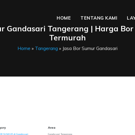
HOME
TENTANG KAMI
LA
ur Gandasari Tangerang | Harga Bo
Termurah
Home
»
Tangerang
» Jasa Bor Sumur Gandasari
gory
Area
OR SUMUR di Gandasari
Gandasari Tangerang