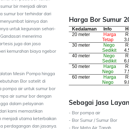
sumur bir menjadi aliran
 sumur bor terhindar dari
Harga Bor Sumur 20
 menyumbat lainnya dan
nnya untuk kegunaan sehari-
Kedalaman
Info
H
20 meter
Harga
R
di Gandasari menerima
Tetap
3.
rtesis juga dan jasa
30 meter
Nego
R
Sedikit
4.
ri kemurahan biaya ngebor
40 meter
Nego
R
Sedikit
6.
50 meter
Harga
R
Nego
7.
ralatan Mesin Pompa hingga
60 meter
Harga
R
kebutuhan Bor satelit di
Nego
9.
 pompa air untuk sumur bor
mpa air sumur bor dengan
Sebagai Jasa Layan
ingga dalam pelayanan
dari kami memastikan
- Bor pompa air
 menjadi utama keterbaikan
- Bor Sumur / Sumur Bor
da perdagangan dan jasanya.
- Bor Mata Air Tanah