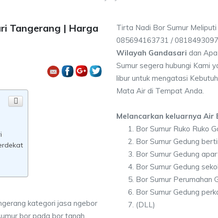
ri Tangerang | Harga
Tirta Nadi Bor Sumur Meliputi
085694163731 / 081849309
Wilayah Gandasari
dan Apa 
Sumur segera hubungi Kami ya
libur untuk mengatasi Kebutuh
Mata Air di Tempat Anda.
Melancarkan keluarnya Air B
Bor Sumur Ruko Ruko G
i
Bor Sumur Gedung berti
erdekat
Bor Sumur Gedung apar
Bor Sumur Gedung seko
Bor Sumur Perumahan G
Bor Sumur Gedung perk
ngerang kategori jasa ngebor
(DLL)
sumur bor pada bor tanah