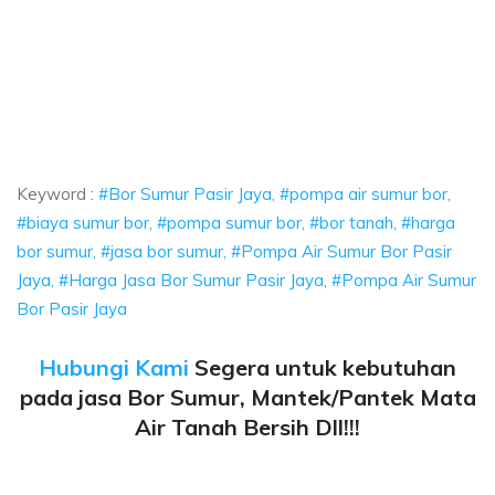
r Jaya, pompa air sumur bor, biaya sumur bor, 
ompa air sumur bor, biaya sumur bor, pompa sumur bor, bor tanah, harga b
Jaya, pompa air sumur bor, biaya sumur bor, pompa 
ya, pompa air sumur bor, biaya sumur bor, pompa sumur bor,
Keyword :
#Bor Sumur Pasir Jaya, #pompa air sumur bor,
#biaya sumur bor, #pompa sumur bor, #bor tanah, #harga
bor sumur, #jasa bor sumur, #Pompa Air Sumur Bor Pasir
Jaya, #Harga Jasa Bor Sumur Pasir Jaya, #Pompa Air Sumur
Bor Pasir Jaya
Hubungi Kami
Segera untuk kebutuhan
pada jasa Bor Sumur, Mantek/Pantek Mata
Air Tanah Bersih Dll!!!