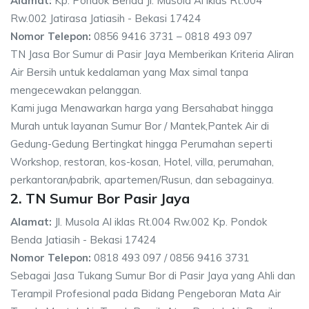
Alamat:
Kp. Pondok Benda Jl. Musola Al iklas Rt.004
Rw.002 Jatirasa Jatiasih - Bekasi 17424
Nomor Telepon:
0856 9416 3731 – 0818 493 097
TN Jasa Bor Sumur di Pasir Jaya Memberikan Kriteria Aliran
Air Bersih untuk kedalaman yang Max simal tanpa
mengecewakan pelanggan.
Kami juga Menawarkan harga yang Bersahabat hingga
Murah untuk layanan Sumur Bor / Mantek,Pantek Air di
Gedung-Gedung Bertingkat hingga Perumahan seperti
Workshop, restoran, kos-kosan, Hotel, villa, perumahan,
perkantoran/pabrik, apartemen/Rusun, dan sebagainya.
2. TN Sumur Bor Pasir Jaya
Alamat:
Jl. Musola Al iklas Rt.004 Rw.002 Kp. Pondok
Benda Jatiasih - Bekasi 17424
Nomor Telepon:
0818 493 097 / 0856 9416 3731
Sebagai Jasa Tukang Sumur Bor di Pasir Jaya yang Ahli dan
Terampil Profesional pada Bidang Pengeboran Mata Air