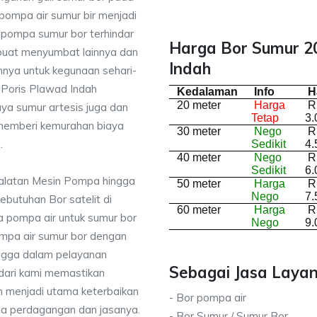
pompa air sumur bir menjadi
a pompa sumur bor terhindar
Harga Bor Sumur 20
buat menyumbat lainnya dan
Indah
nnya untuk kegunaan sehari-
i Poris Plawad Indah
Kedalaman
Info
H
20 meter
Harga
R
ya sumur artesis juga dan
Tetap
3.
memberi kemurahan biaya
30 meter
Nego
R
.
Sedikit
4.
40 meter
Nego
R
Sedikit
6.
ralatan Mesin Pompa hingga
50 meter
Harga
R
Nego
7.
kebutuhan Bor satelit di
60 meter
Harga
R
 pompa air untuk sumur bor
Nego
9.
mpa air sumur bor dengan
ingga dalam pelayanan
Sebagai Jasa Layan
dari kami memastikan
 menjadi utama keterbaikan
- Bor pompa air
da perdagangan dan jasanya.
- Bor Sumur / Sumur Bor