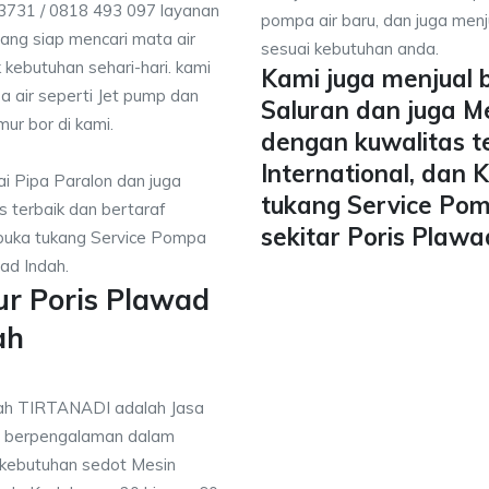
 3731 / 0818 493 097 layanan
pompa air baru, dan juga menju
yang siap mencari mata air
sesuai kebutuhan anda.
 kebutuhan sehari-hari. kami
Kami juga menjual 
a air seperti Jet pump dan
Saluran dan juga M
mur bor di kami.
dengan kuwalitas t
International, dan
i Pipa Paralon dan juga
tukang Service Pom
 terbaik dan bertaraf
sekitar Poris Plaw
mbuka tukang Service Pompa
wad Indah.
ur Poris Plawad
ah
dah TIRTANADI adalah Jasa
g berpengalaman dalam
 kebutuhan sedot Mesin