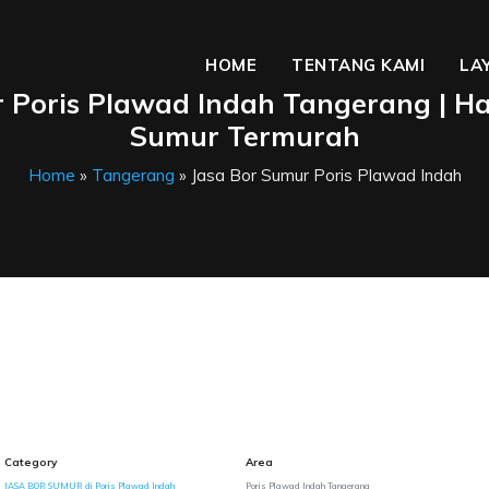
HOME
TENTANG KAMI
LA
 Poris Plawad Indah Tangerang | H
Sumur Termurah
Home
»
Tangerang
» Jasa Bor Sumur Poris Plawad Indah
Category
Area
JASA BOR SUMUR di Poris Plawad Indah
Poris Plawad Indah Tangerang