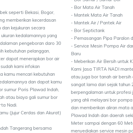
- Bor Mata Air Tanah
bek seperti Bekasi, Bogor,
- Mantek Mata Air Tanah
ang memberikan kecerdasan
- Mantek Air / Pantek Air
 dan kejukuran secara
- Bor Septictank
ai ukuran kedalamannya yang
- Pemasangan Pipa Paralon d
dalaman pengeboran daro 30
- Service Mesin Pompa Air da
ih kebutuhan pelanggan,
Baru
ter dapat menerapkan bor air
- Meberikan Air Bersih untuk
 sudah kami infokan
Kami Jasa TIRTA NADI mantek 
ika kamu mencari kebutuhan
atau juga bor tanah air bersih
i kedalamannya dan dapat kamu
sangat lama dari sejak tahun
or sumur Poris Plawad Indah,
berpengalaman untuk profesi 
ah atau biaya gali sumur bor
yang ahli melayani bor pompa a
rta Nadi.
dan memberikan aliran mata ai
Kamu (Jujur Cerdas dan Akurat)
Plawad Indah dan daerah sek
Meter sampai dengan 60 Meter
Indah Tangerang bersama
menyediakan service mesin p