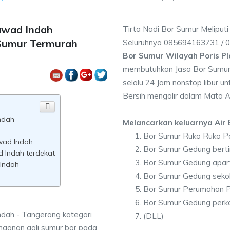
lawad Indah
Tirta Nadi Bor Sumur Meliputi
 Sumur Termurah
Seluruhnya 085694163731 /
Bor Sumur Wilayah Poris P
membutuhkan Jasa Bor Sumur 
selalu 24 Jam nonstop libur u
Bersih mengalir dalam Mata A
ndah
Melancarkan keluarnya Air B
h
Bor Sumur Ruko Ruko Po
awad Indah
Bor Sumur Gedung berti
d Indah terdekat
Bor Sumur Gedung apar
 Indah
Bor Sumur Gedung sekol
Bor Sumur Perumahan P
Bor Sumur Gedung perka
ndah - Tangerang kategori
(DLL)
nganan gali sumur bor pada