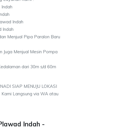
 Indah
Indah
lawad Indah
d Indah
an Menjual Pipa Paralon Baru
an Juga Menjual Mesin Pompa
 Kedalaman dari 30m s/d 60m
 NADI SIAP MENUJU LOKASI
i Kami Langsung via WA atau
Plawad Indah -