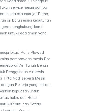
pada Kedalaman 20 hingga 60
diakan service mesin pompa
baru biasa ataupun Jet Pump,
uran air baru sesuai kebutuhan
segera menghubungi kami
nah untuk kedalaman yang
meuju lokasi Poris Plawad
esmian pembawaan mesin Bor
engeboran Air Tanah Bersih
uk Penggunaan Airbersih
i Tirta Nadi seperti Mesin
 dengan Pekerja yang ahli dan
berikan kepuasan untuk
ntas habis dan Bersih
 untuk Kebutuhan Setiap
ng Layanan Kami :