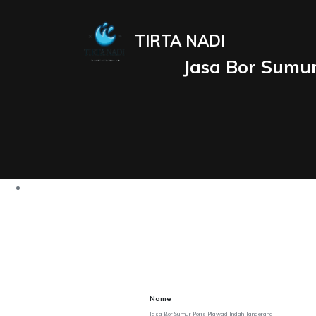
TIRTA NADI
Jasa Bor Sumur
Name
Jasa Bor Sumur Poris Plawad Indah Tangerang