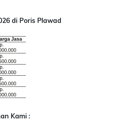
26 di Poris Plawad
arga Jasa
p.
000.000
p.
500.000
p.
000.000
p.
500.000
p.
000.000
an Kami :