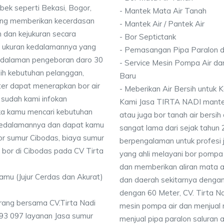
bek seperti Bekasi, Bogor,
- Mantek Mata Air Tanah
ang memberikan kecerdasan
- Mantek Air / Pantek Air
 dan kejukuran secara
- Bor Septictank
ai ukuran kedalamannya yang
- Pemasangan Pipa Paralon d
dalaman pengeboran daro 30
- Service Mesin Pompa Air da
ih kebutuhan pelanggan,
Baru
ter dapat menerapkan bor air
- Meberikan Air Bersih untuk
 sudah kami infokan
Kami Jasa TIRTA NADI mantek 
ika kamu mencari kebutuhan
atau juga bor tanah air bersih
i kedalamannya dan dapat kamu
sangat lama dari sejak tahun
bor sumur Cibodas, biaya sumur
berpengalaman untuk profesi 
 bor di Cibodas pada CV Tirta
yang ahli melayani bor pompa a
dan memberikan aliran mata a
Kamu (Jujur Cerdas dan Akurat)
dan daerah sekitarnya denga
dengan 60 Meter, CV. Tirta N
rang bersama CV.Tirta Nadi
mesin pompa air dan menjual 
93 097 layanan Jasa sumur
menjual pipa paralon saluran 