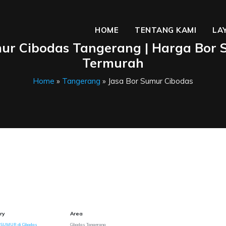
HOME
TENTANG KAMI
LA
mur Cibodas Tangerang | Harga Bor
Termurah
Home
»
Tangerang
» Jasa Bor Sumur Cibodas
ry
Area
 SUMUR di Cibodas
Cibodas Tangerang