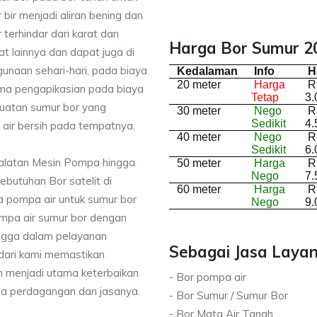
bir menjadi aliran bening dan
terhindar dari karat dan
Harga Bor Sumur 20
lainnya dan dapat juga di
unaan sehari-hari, pada biaya
Kedalaman
Info
H
20 meter
Harga
R
ima pengapikasian pada biaya
Tetap
3.
buatan sumur bor yang
30 meter
Nego
R
Sedikit
4.
air bersih pada tempatnya.
40 meter
Nego
R
Sedikit
6.
ralatan Mesin Pompa hingga
50 meter
Harga
R
Nego
7.
kebutuhan Bor satelit di
60 meter
Harga
R
 pompa air untuk sumur bor
Nego
9.
mpa air sumur bor dengan
ingga dalam pelayanan
Sebagai Jasa Layan
dari kami memastikan
 menjadi utama keterbaikan
- Bor pompa air
da perdagangan dan jasanya.
- Bor Sumur / Sumur Bor
- Bor Mata Air Tanah