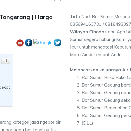
 Tangerang | Harga
Tirta Nadi Bor Sumur Meliput
085694163731 / 081849309
Wilayah Cibodas
dan Apa bi
Sumur segera hubungi Kami ya
libur untuk mengatasi Kebutuh
Mata Air di Tempat Anda.
Melancarkan keluarnya Air B
Bor Sumur Ruko Ruko C
Bor Sumur Gedung berti
dekat
Bor Sumur Gedung apa
Bor Sumur Gedung seko
Bor Sumur Perumahan 
Bor Sumur Gedung perk
rang kategori jasa ngebor air
(DLL)
ur bor pada bor tanah untuk