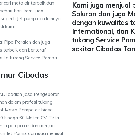
ncari mata air terbaik dan
Kami juga menjual 
ehari-hari. kami juga
Saluran dan juga M
 seperti Jet pump dan lainnya
dengan kuwalitas t
di kami.
International, dan
tukang Service Pom
i Pipa Paralon dan juga
sekitar Cibodas Ta
 terbaik dan bertaraf
mbuka tukang Service Pompa
umur Cibodas
ADI adalah Jasa Pengeboran
an dalam profesi tukang
t Mesin Pompa air biasa
 hingga 60 Meter, CV. Tirta
sin pompa air dan menjual
un Jet Pump, dan juga menjual