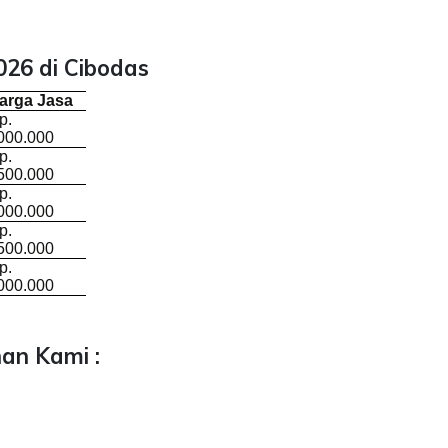
26 di Cibodas
arga Jasa
p.
000.000
p.
500.000
p.
000.000
p.
500.000
p.
000.000
an Kami :