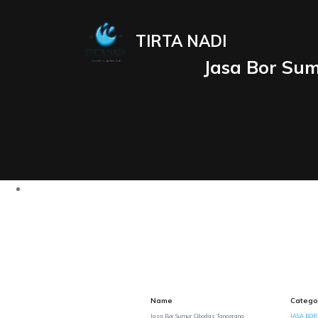
TIRTA NADI
Jasa Bor Su
Name
Catego
Jasa Bor Sumur Cibodas Tangerang
JASA BOR