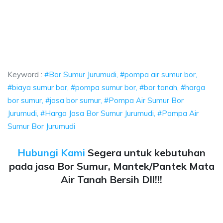
rumudi, pompa air sumur bor, biaya sumur bor,
pompa air sumur bor, biaya sumur bor, pompa sumur bor, bor tanah, harga 
mudi, pompa air sumur bor, biaya sumur bor, pompa
di, pompa air sumur bor, biaya sumur bor, pompa sumur bo
Keyword :
#Bor Sumur Jurumudi, #pompa air sumur bor,
#biaya sumur bor, #pompa sumur bor, #bor tanah, #harga
bor sumur, #jasa bor sumur, #Pompa Air Sumur Bor
Jurumudi, #Harga Jasa Bor Sumur Jurumudi, #Pompa Air
Sumur Bor Jurumudi
Hubungi Kami
Segera untuk kebutuhan
pada jasa Bor Sumur, Mantek/Pantek Mata
Air Tanah Bersih Dll!!!