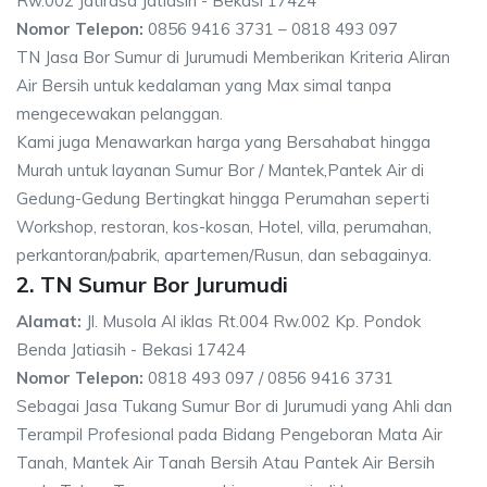
Rw.002 Jatirasa Jatiasih - Bekasi 17424
Nomor Telepon:
0856 9416 3731 – 0818 493 097
TN Jasa Bor Sumur di Jurumudi Memberikan Kriteria Aliran
Air Bersih untuk kedalaman yang Max simal tanpa
mengecewakan pelanggan.
Kami juga Menawarkan harga yang Bersahabat hingga
Murah untuk layanan Sumur Bor / Mantek,Pantek Air di
Gedung-Gedung Bertingkat hingga Perumahan seperti
Workshop, restoran, kos-kosan, Hotel, villa, perumahan,
perkantoran/pabrik, apartemen/Rusun, dan sebagainya.
2. TN Sumur Bor Jurumudi
Alamat:
Jl. Musola Al iklas Rt.004 Rw.002 Kp. Pondok
Benda Jatiasih - Bekasi 17424
Nomor Telepon:
0818 493 097 / 0856 9416 3731
Sebagai Jasa Tukang Sumur Bor di Jurumudi yang Ahli dan
Terampil Profesional pada Bidang Pengeboran Mata Air
Tanah, Mantek Air Tanah Bersih Atau Pantek Air Bersih