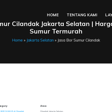
HOME
TENTANG KAMI
LA
mur Cilandak Jakarta Selatan | Harg
Sumur Termurah
Home
»
Jakarta Selatan
» Jasa Bor Sumur Cilandak
egory
Area
 BOR SUMUR di Cilandak
Cilandak Jakarta Selatan