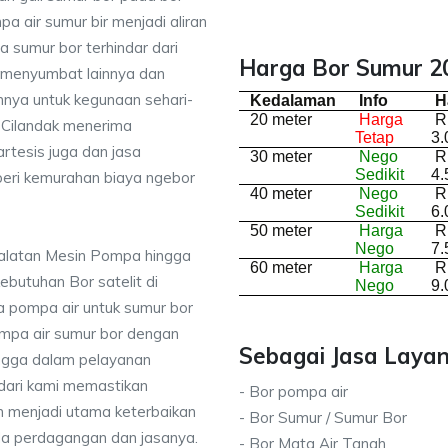
a air sumur bir menjadi aliran
 sumur bor terhindar dari
Harga Bor Sumur 20
 menyumbat lainnya dan
nnya untuk kegunaan sehari-
Kedalaman
Info
H
20 meter
Harga
R
di Cilandak menerima
Tetap
3.
rtesis juga dan jasa
30 meter
Nego
R
Sedikit
4.
ri kemurahan biaya ngebor
40 meter
Nego
R
Sedikit
6.
50 meter
Harga
R
Nego
7.
ralatan Mesin Pompa hingga
60 meter
Harga
R
kebutuhan Bor satelit di
Nego
9.
 pompa air untuk sumur bor
mpa air sumur bor dengan
Sebagai Jasa Layan
ingga dalam pelayanan
dari kami memastikan
- Bor pompa air
 menjadi utama keterbaikan
- Bor Sumur / Sumur Bor
da perdagangan dan jasanya.
- Bor Mata Air Tanah