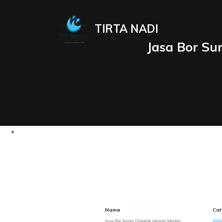
TIRTA NADI
Jasa Bor Su
Name
Cat
Jasa Bor Sumur Cilandak Jakarta Selatan
JASA