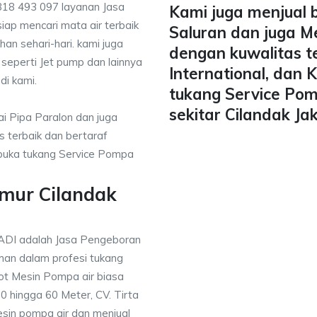
818 493 097 layanan Jasa
Kami juga menjual 
iap mencari mata air terbaik
Saluran dan juga M
han sehari-hari. kami juga
dengan kuwalitas t
 seperti Jet pump dan lainnya
International, dan
di kami.
tukang Service Pom
sekitar Cilandak Ja
i Pipa Paralon dan juga
 terbaik dan bertaraf
mbuka tukang Service Pompa
umur Cilandak
ADI adalah Jasa Pengeboran
an dalam profesi tukang
t Mesin Pompa air biasa
 hingga 60 Meter, CV. Tirta
sin pompa air dan menjual