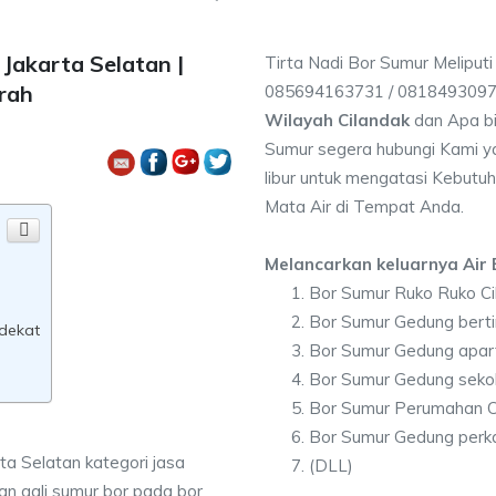
Jakarta Selatan |
Tirta Nadi Bor Sumur Meliputi
rah
085694163731 / 081849309
Wilayah Cilandak
dan Apa bi
Sumur segera hubungi Kami ya
libur untuk mengatasi Kebutuh
Mata Air di Tempat Anda.
Melancarkan keluarnya Air B
Bor Sumur Ruko Ruko Ci
Bor Sumur Gedung berti
rdekat
Bor Sumur Gedung apar
Bor Sumur Gedung sekol
Bor Sumur Perumahan C
Bor Sumur Gedung perka
rta Selatan kategori jasa
(DLL)
n gali sumur bor pada bor