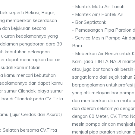
- Mantek Mata Air Tanah
bek seperti Bekasi, Bogor,
- Mantek Air / Pantek Air
ang memberikan kecerdasan
- Bor Septictank
 dan kejukuran secara
- Pemasangan Pipa Paralon d
ai ukuran kedalamannya yang
- Service Mesin Pompa Air da
dalaman pengeboran daro 30
Baru
ih kebutuhan pelanggan,
- Meberikan Air Bersih untuk
ter dapat menerapkan bor air
Kami Jasa TIRTA NADI mantek 
 sudah kami infokan
atau juga bor tanah air bersih
ika kamu mencari kebutuhan
sangat lama dari sejak tahun
i kedalamannya dan dapat kamu
berpengalaman untuk profesi 
or sumur Cilandak, biaya sumur
yang ahli melayani bor pompa a
r bor di Cilandak pada CV Tirta
dan memberikan aliran mata ai
dan daerah sekitarnya denga
Kamu (Jujur Cerdas dan Akurat)
dengan 60 Meter, CV. Tirta N
mesin pompa air dan menjual 
ta Selatan bersama CV.Tirta
menjual pipa paralon saluran 