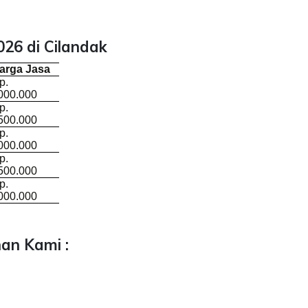
26 di Cilandak
arga Jasa
p.
000.000
p.
500.000
p.
000.000
p.
500.000
p.
000.000
an Kami :