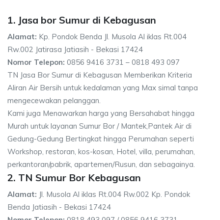
1. Jasa bor Sumur di Kebagusan
Alamat:
Kp. Pondok Benda Jl. Musola Al iklas Rt.004
Rw.002 Jatirasa Jatiasih - Bekasi 17424
Nomor Telepon:
0856 9416 3731 – 0818 493 097
TN Jasa Bor Sumur di Kebagusan Memberikan Kriteria
Aliran Air Bersih untuk kedalaman yang Max simal tanpa
mengecewakan pelanggan.
Kami juga Menawarkan harga yang Bersahabat hingga
Murah untuk layanan Sumur Bor / Mantek,Pantek Air di
Gedung-Gedung Bertingkat hingga Perumahan seperti
Workshop, restoran, kos-kosan, Hotel, villa, perumahan,
perkantoran/pabrik, apartemen/Rusun, dan sebagainya.
2. TN Sumur Bor Kebagusan
Alamat:
Jl. Musola Al iklas Rt.004 Rw.002 Kp. Pondok
Benda Jatiasih - Bekasi 17424
Nomor Telepon:
0818 493 097 / 0856 9416 3731