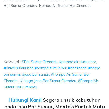
Bor Sumur Cirendeu, Pompa Air Sumur Bor Cirendeu
rendeu, pompa air sumur bor, biaya sumur bor
 pompa air sumur bor, biaya sumur bor, pompa sumur bor, bor tanah, harga
endeu, pompa air sumur bor, biaya sumur bor, pomp
deu, pompa air sumur bor, biaya sumur bor, pompa sumur bo
Keyword :
#Bor Sumur Cirendeu, #pompa air sumur bor,
#biaya sumur bor, #pompa sumur bor, #bor tanah, #harga
bor sumur, #jasa bor sumur, #Pompa Air Sumur Bor
Cirendeu, #Harga Jasa Bor Sumur Cirendeu, #Pompa Air
Sumur Bor Cirendeu
Hubungi Kami
Segera untuk kebutuhan
pada jasa Bor Sumur, Mantek/Pantek Mata