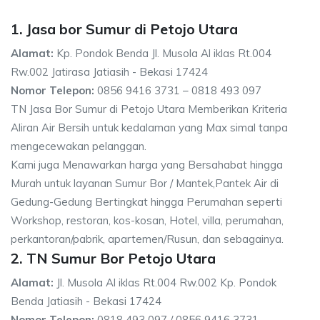
1. Jasa bor Sumur di Petojo Utara
Alamat:
Kp. Pondok Benda Jl. Musola Al iklas Rt.004
Rw.002 Jatirasa Jatiasih - Bekasi 17424
Nomor Telepon:
0856 9416 3731 – 0818 493 097
TN Jasa Bor Sumur di Petojo Utara Memberikan Kriteria
Aliran Air Bersih untuk kedalaman yang Max simal tanpa
mengecewakan pelanggan.
Kami juga Menawarkan harga yang Bersahabat hingga
Murah untuk layanan Sumur Bor / Mantek,Pantek Air di
Gedung-Gedung Bertingkat hingga Perumahan seperti
Workshop, restoran, kos-kosan, Hotel, villa, perumahan,
perkantoran/pabrik, apartemen/Rusun, dan sebagainya.
2. TN Sumur Bor Petojo Utara
Alamat:
Jl. Musola Al iklas Rt.004 Rw.002 Kp. Pondok
Benda Jatiasih - Bekasi 17424
Nomor Telepon:
0818 493 097 / 0856 9416 3731