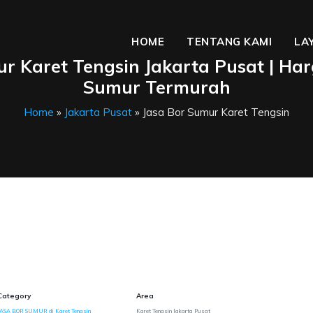
HOME
TENTANG KAMI
LA
r Karet Tengsin Jakarta Pusat | Ha
Sumur Termurah
Home
»
Jakarta Pusat
» Jasa Bor Sumur Karet Tengsin
Category
Area
JASA BOR SUMUR di Karet Tengsin
Karet Tengsin Jakarta Pusat