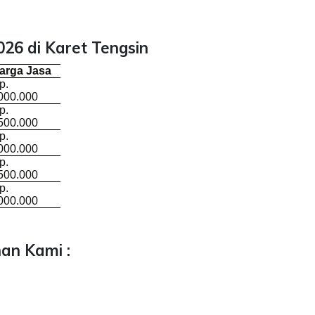
26 di Karet Tengsin
arga Jasa
p.
000.000
p.
500.000
p.
000.000
p.
500.000
p.
000.000
an Kami :