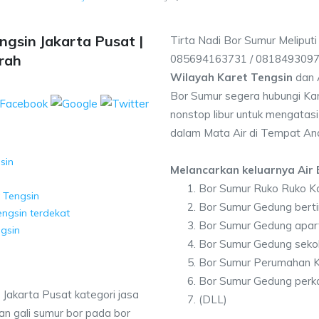
ngsin Jakarta Pusat |
Tirta Nadi Bor Sumur Meliputi
rah
085694163731 / 081849309
Wilayah Karet Tengsin
dan 
Bor Sumur segera hubungi Kam
nonstop libur untuk mengatasi
dalam Mata Air di Tempat An
sin
Melancarkan keluarnya Air B
Bor Sumur Ruko Ruko Ka
t Tengsin
Bor Sumur Gedung berti
engsin terdekat
Bor Sumur Gedung apar
ngsin
Bor Sumur Gedung sekol
Bor Sumur Perumahan K
Bor Sumur Gedung perka
 Jakarta Pusat kategori jasa
(DLL)
n gali sumur bor pada bor