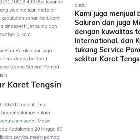
 3731 / 0818 493 097 layanan
anda.
yang siap mencari mata air
Kami juga menjual 
 kebutuhan sehari-hari. kami
Saluran dan juga M
a air seperti Jet pump dan
dengan kuwalitas t
mur bor di kami.
International, dan
tukang Service Pom
i Pipa Paralon dan juga
sekitar Karet Tengs
 terbaik dan bertaraf
mbuka tukang Service Pompa
sin.
r Karet Tengsin
IRTANADI adalah Jasa
g berpengalaman dalam
 kebutuhan sedot Mesin
pada Kedalaman 20 hingga 60
diakan service mesin pompa