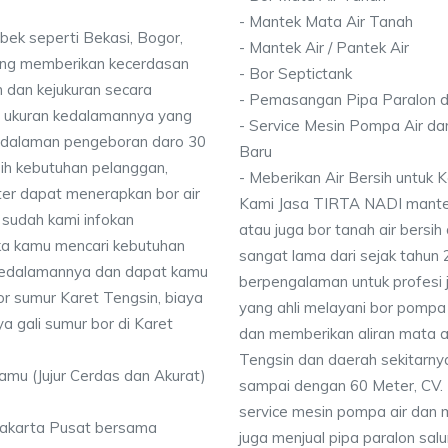
- Mantek Mata Air Tanah
bek seperti Bekasi, Bogor,
- Mantek Air / Pantek Air
ang memberikan kecerdasan
- Bor Septictank
 dan kejukuran secara
- Pemasangan Pipa Paralon d
ai ukuran kedalamannya yang
- Service Mesin Pompa Air da
dalaman pengeboran daro 30
Baru
ih kebutuhan pelanggan,
- Meberikan Air Bersih untuk
ter dapat menerapkan bor air
Kami Jasa TIRTA NADI mantek 
 sudah kami infokan
atau juga bor tanah air bersih
ika kamu mencari kebutuhan
sangat lama dari sejak tahun
i kedalamannya dan dapat kamu
berpengalaman untuk profesi 
or sumur Karet Tengsin, biaya
yang ahli melayani bor pompa a
a gali sumur bor di Karet
dan memberikan aliran mata a
Tengsin dan daerah sekitarn
Kamu (Jujur Cerdas dan Akurat)
sampai dengan 60 Meter, CV. 
service mesin pompa air dan 
 Jakarta Pusat bersama
juga menjual pipa paralon salu