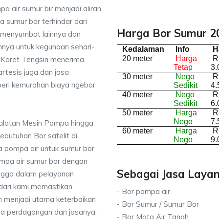
a air sumur bir menjadi aliran
 sumur bor terhindar dari
Harga Bor Sumur 20
 menyumbat lainnya dan
nnya untuk kegunaan sehari-
Kedalaman
Info
H
20 meter
Harga
R
di Karet Tengsin menerima
Tetap
3.
rtesis juga dan jasa
30 meter
Nego
R
ri kemurahan biaya ngebor
Sedikit
4.
40 meter
Nego
R
Sedikit
6.
50 meter
Harga
R
Nego
7.
ralatan Mesin Pompa hingga
60 meter
Harga
R
kebutuhan Bor satelit di
Nego
9.
 pompa air untuk sumur bor
mpa air sumur bor dengan
Sebagai Jasa Layan
ingga dalam pelayanan
dari kami memastikan
- Bor pompa air
 menjadi utama keterbaikan
- Bor Sumur / Sumur Bor
da perdagangan dan jasanya.
- Bor Mata Air Tanah