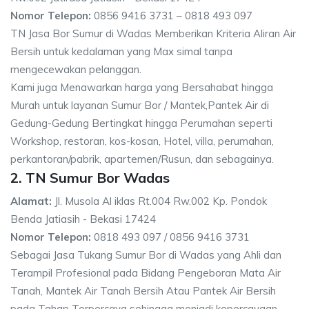
Nomor Telepon:
0856 9416 3731 – 0818 493 097
TN Jasa Bor Sumur di Wadas Memberikan Kriteria Aliran Air
Bersih untuk kedalaman yang Max simal tanpa
mengecewakan pelanggan.
Kami juga Menawarkan harga yang Bersahabat hingga
Murah untuk layanan Sumur Bor / Mantek,Pantek Air di
Gedung-Gedung Bertingkat hingga Perumahan seperti
Workshop, restoran, kos-kosan, Hotel, villa, perumahan,
perkantoran/pabrik, apartemen/Rusun, dan sebagainya.
2. TN Sumur Bor Wadas
Alamat:
Jl. Musola Al iklas Rt.004 Rw.002 Kp. Pondok
Benda Jatiasih - Bekasi 17424
Nomor Telepon:
0818 493 097 / 0856 9416 3731
Sebagai Jasa Tukang Sumur Bor di Wadas yang Ahli dan
Terampil Profesional pada Bidang Pengeboran Mata Air
Tanah, Mantek Air Tanah Bersih Atau Pantek Air Bersih
pada Tahap Terpercaya sehingga menjadi kepercayaan