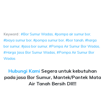
s, pompa air sumur bor, biaya sumur bor, po
 air sumur bor, biaya sumur bor, pompa sumur bor, bor tanah, harga bo
, pompa air sumur bor, biaya sumur bor, pompa su
ompa air sumur bor, biaya sumur bor, pompa sumur bor, b
Keyword :
#Bor Sumur Wadas, #pompa air sumur bor,
#biaya sumur bor, #pompa sumur bor, #bor tanah, #harga
bor sumur, #jasa bor sumur, #Pompa Air Sumur Bor Wadas,
#Harga Jasa Bor Sumur Wadas, #Pompa Air Sumur Bor
Wadas
Hubungi Kami
Segera untuk kebutuhan
pada jasa Bor Sumur, Mantek/Pantek Mata
Air Tanah Bersih Dll!!!