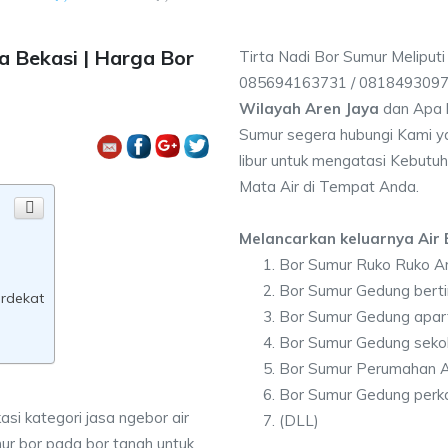
a Bekasi | Harga Bor
Tirta Nadi Bor Sumur Meliputi
085694163731 / 081849309
Wilayah Aren Jaya
dan Apa 
Sumur segera hubungi Kami ya
libur untuk mengatasi Kebutuh
Mata Air di Tempat Anda.
Melancarkan keluarnya Air B
Bor Sumur Ruko Ruko A
a
Bor Sumur Gedung berti
erdekat
Bor Sumur Gedung apar
Bor Sumur Gedung seko
Bor Sumur Perumahan A
Bor Sumur Gedung perka
asi kategori jasa ngebor air
(DLL)
ur bor pada bor tanah untuk