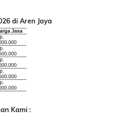
26 di Aren Jaya
arga Jasa
p.
000.000
p.
500.000
p.
000.000
p.
500.000
p.
000.000
an Kami :