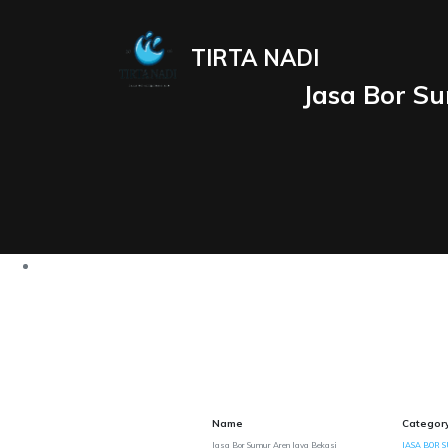
TIRTA NADI
Jasa Bor S
Name
Categor
Jasa Bor Sumur Aren Jaya Bekasi
JASA BOR S