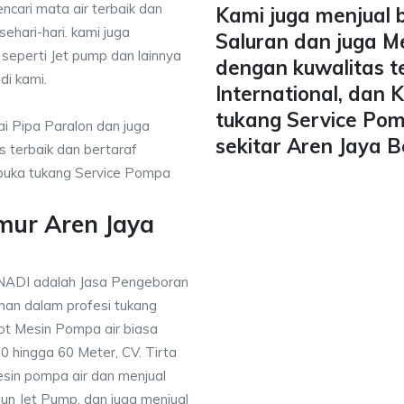
ncari mata air terbaik dan
Kami juga menjual 
ehari-hari. kami juga
Saluran dan juga M
 seperti Jet pump dan lainnya
dengan kuwalitas t
di kami.
International, dan
tukang Service Pom
i Pipa Paralon dan juga
sekitar Aren Jaya B
 terbaik dan bertaraf
mbuka tukang Service Pompa
mur Aren Jaya
NADI adalah Jasa Pengeboran
an dalam profesi tukang
t Mesin Pompa air biasa
 hingga 60 Meter, CV. Tirta
sin pompa air dan menjual
un Jet Pump, dan juga menjual