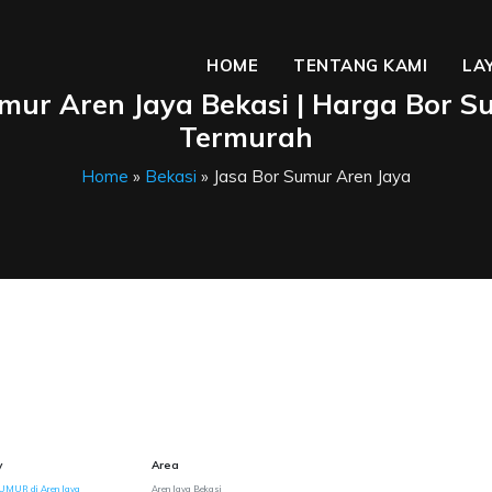
HOME
TENTANG KAMI
LA
umur Aren Jaya Bekasi | Harga Bor 
Termurah
Home
»
Bekasi
» Jasa Bor Sumur Aren Jaya
y
Area
UMUR di Aren Jaya
Aren Jaya Bekasi