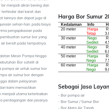
bir menjadi aliran bening dan
terhindar dari karat dan
Harga Bor Sumur 20
lainnya dan dapat juga di
unaan sehari-hari, pada biaya
Kedalaman
Info
H
20 meter
Harga
R
erima pengapikasian pada
Tetap
3.
sa pembuatan sumur bor yang
30 meter
Nego
R
Sedikit
4.
air bersih pada tempatnya.
40 meter
Nego
R
Sedikit
6.
ralatan Mesin Pompa hingga
50 meter
Harga
R
Nego
7.
kebutuhan Bor satelit di
60 meter
Harga
R
 pompa air untuk sumur bor
Nego
9.
mpa air sumur bor dengan
ingga dalam pelayanan
Sebagai Jasa Layan
dari kami memastikan
 menjadi utama keterbaikan
- Bor pompa air
da perdagangan dan jasanya.
- Bor Sumur / Sumur Bor
- Bor Mata Air Tanah