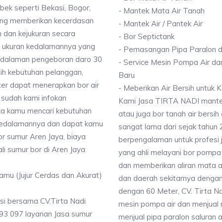
bek seperti Bekasi, Bogor,
- Mantek Mata Air Tanah
ang memberikan kecerdasan
- Mantek Air / Pantek Air
 dan kejukuran secara
- Bor Septictank
ai ukuran kedalamannya yang
- Pemasangan Pipa Paralon d
dalaman pengeboran daro 30
- Service Mesin Pompa Air da
ih kebutuhan pelanggan,
Baru
ter dapat menerapkan bor air
- Meberikan Air Bersih untuk
 sudah kami infokan
Kami Jasa TIRTA NADI mantek 
ika kamu mencari kebutuhan
atau juga bor tanah air bersih
i kedalamannya dan dapat kamu
sangat lama dari sejak tahun
or sumur Aren Jaya, biaya
berpengalaman untuk profesi 
li sumur bor di Aren Jaya
yang ahli melayani bor pompa a
dan memberikan aliran mata a
Kamu (Jujur Cerdas dan Akurat)
dan daerah sekitarnya denga
dengan 60 Meter, CV. Tirta N
si bersama CV.Tirta Nadi
mesin pompa air dan menjual 
93 097 layanan Jasa sumur
menjual pipa paralon saluran 