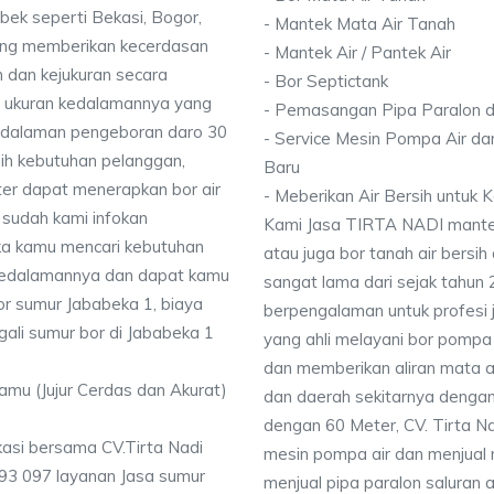
bek seperti Bekasi, Bogor,
- Mantek Mata Air Tanah
ang memberikan kecerdasan
- Mantek Air / Pantek Air
 dan kejukuran secara
- Bor Septictank
ai ukuran kedalamannya yang
- Pemasangan Pipa Paralon d
dalaman pengeboran daro 30
- Service Mesin Pompa Air da
ih kebutuhan pelanggan,
Baru
ter dapat menerapkan bor air
- Meberikan Air Bersih untuk
 sudah kami infokan
Kami Jasa TIRTA NADI mantek 
ika kamu mencari kebutuhan
atau juga bor tanah air bersih
i kedalamannya dan dapat kamu
sangat lama dari sejak tahun
or sumur Jababeka 1, biaya
berpengalaman untuk profesi 
gali sumur bor di Jababeka 1
yang ahli melayani bor pompa a
dan memberikan aliran mata a
Kamu (Jujur Cerdas dan Akurat)
dan daerah sekitarnya denga
dengan 60 Meter, CV. Tirta N
asi bersama CV.Tirta Nadi
mesin pompa air dan menjual 
93 097 layanan Jasa sumur
menjual pipa paralon saluran 