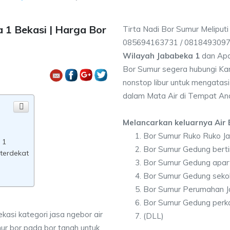
 1 Bekasi | Harga Bor
Tirta Nadi Bor Sumur Meliput
085694163731 / 081849309
Wilayah Jababeka 1
dan Apa
Bor Sumur segera hubungi Kam
nonstop libur untuk mengatasi
dalam Mata Air di Tempat An
Melancarkan keluarnya Air B
Bor Sumur Ruko Ruko J
 1
Bor Sumur Gedung berti
terdekat
Bor Sumur Gedung apar
Bor Sumur Gedung seko
Bor Sumur Perumahan J
Bor Sumur Gedung perk
kasi kategori jasa ngebor air
(DLL)
ur bor pada bor tanah untuk