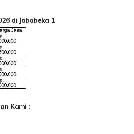
26 di Jababeka 1
arga Jasa
p.
000.000
p.
500.000
p.
000.000
p.
500.000
p.
000.000
an Kami :