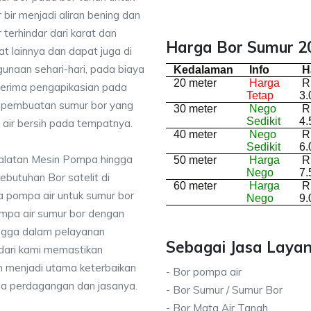
bir menjadi aliran bening dan
terhindar dari karat dan
Harga Bor Sumur 20
lainnya dan dapat juga di
unaan sehari-hari, pada biaya
Kedalaman
Info
H
20 meter
Harga
R
nerima pengapikasian pada
Tetap
3.
sa pembuatan sumur bor yang
30 meter
Nego
R
Sedikit
4.
air bersih pada tempatnya.
40 meter
Nego
R
Sedikit
6.
ralatan Mesin Pompa hingga
50 meter
Harga
R
Nego
7.
kebutuhan Bor satelit di
60 meter
Harga
R
 pompa air untuk sumur bor
Nego
9.
mpa air sumur bor dengan
ingga dalam pelayanan
Sebagai Jasa Layan
dari kami memastikan
 menjadi utama keterbaikan
- Bor pompa air
da perdagangan dan jasanya.
- Bor Sumur / Sumur Bor
- Bor Mata Air Tanah