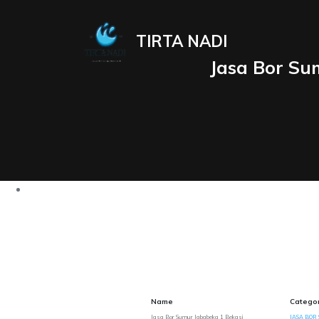
TIRTA NADI
Jasa Bor Su
Name
Catego
Jasa Bor Sumur Jababeka 1 Bekasi
JASA BOR 