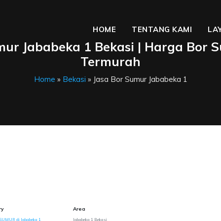
HOME
TENTANG KAMI
LA
mur Jababeka 1 Bekasi | Harga Bor 
Termurah
Home
»
Bekasi
» Jasa Bor Sumur Jababeka 1
ry
Area
SUMUR di Jababeka 1
Jababeka 1 Bekasi