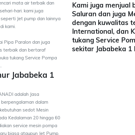
ncari mata air terbaik dan
Kami juga menjual 
ehari-hari. kami juga
Saluran dan juga M
 seperti Jet pump dan lainnya
dengan kuwalitas t
di kami.
International, dan
tukang Service Pom
i Pipa Paralon dan juga
sekitar Jababeka 1 
 terbaik dan bertaraf
mbuka tukang Service Pompa
.
mur Jababeka 1
ANADI adalah Jasa
g berpengalaman dalam
 kebutuhan sedot Mesin
pada Kedalaman 20 hingga 60
diakan service mesin pompa
baru biasa ataupun Jet Pump,