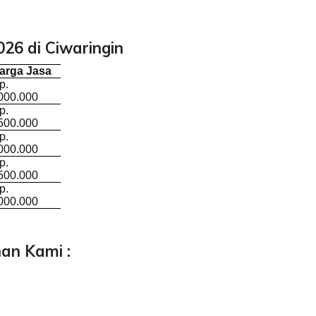
26 di Ciwaringin
arga Jasa
p.
000.000
p.
500.000
p.
000.000
p.
500.000
p.
000.000
an Kami :