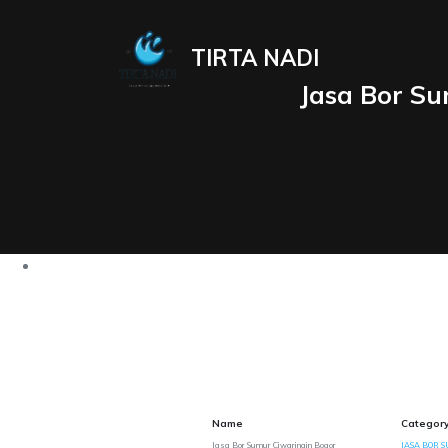
TIRTA NADI
Jasa Bor Su
Name
Categor
Jasa Bor Sumur Ciwaringin Bogor
JASA BOR S