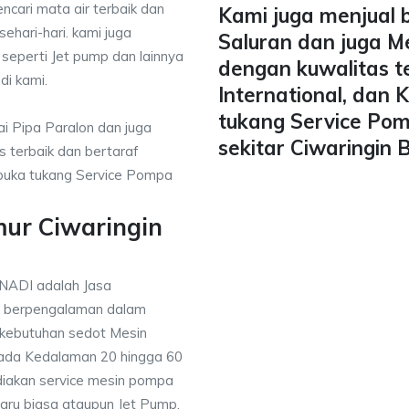
ncari mata air terbaik dan
Kami juga menjual 
ehari-hari. kami juga
Saluran dan juga M
 seperti Jet pump dan lainnya
dengan kuwalitas t
di kami.
International, dan
tukang Service Pom
i Pipa Paralon dan juga
sekitar Ciwaringin 
 terbaik dan bertaraf
mbuka tukang Service Pompa
mur Ciwaringin
ANADI adalah Jasa
g berpengalaman dalam
 kebutuhan sedot Mesin
pada Kedalaman 20 hingga 60
diakan service mesin pompa
baru biasa ataupun Jet Pump,