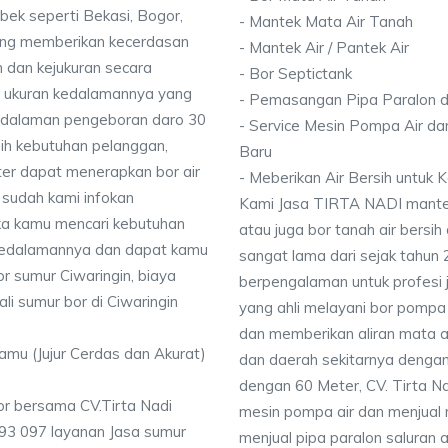
bek seperti Bekasi, Bogor,
- Mantek Mata Air Tanah
ang memberikan kecerdasan
- Mantek Air / Pantek Air
 dan kejukuran secara
- Bor Septictank
ai ukuran kedalamannya yang
- Pemasangan Pipa Paralon d
dalaman pengeboran daro 30
- Service Mesin Pompa Air da
ih kebutuhan pelanggan,
Baru
ter dapat menerapkan bor air
- Meberikan Air Bersih untuk
 sudah kami infokan
Kami Jasa TIRTA NADI mantek 
ika kamu mencari kebutuhan
atau juga bor tanah air bersih
i kedalamannya dan dapat kamu
sangat lama dari sejak tahun
or sumur Ciwaringin, biaya
berpengalaman untuk profesi 
li sumur bor di Ciwaringin
yang ahli melayani bor pompa a
dan memberikan aliran mata ai
Kamu (Jujur Cerdas dan Akurat)
dan daerah sekitarnya denga
dengan 60 Meter, CV. Tirta N
or bersama CV.Tirta Nadi
mesin pompa air dan menjual 
93 097 layanan Jasa sumur
menjual pipa paralon saluran 