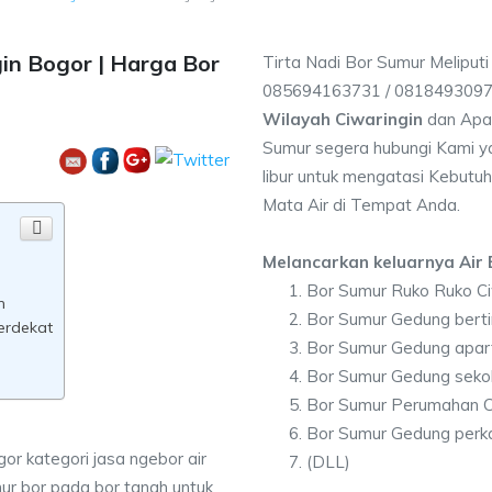
in Bogor | Harga Bor
Tirta Nadi Bor Sumur Meliputi
085694163731 / 081849309
Wilayah Ciwaringin
dan Apa 
Sumur segera hubungi Kami ya
libur untuk mengatasi Kebutuh
Mata Air di Tempat Anda.
Melancarkan keluarnya Air B
Bor Sumur Ruko Ruko Ci
n
Bor Sumur Gedung berti
terdekat
Bor Sumur Gedung apar
Bor Sumur Gedung sekol
Bor Sumur Perumahan C
Bor Sumur Gedung perka
gor kategori jasa ngebor air
(DLL)
ur bor pada bor tanah untuk