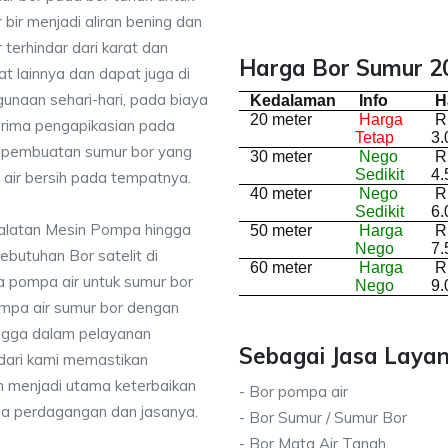
bir menjadi aliran bening dan
terhindar dari karat dan
Harga Bor Sumur 20
lainnya dan dapat juga di
unaan sehari-hari, pada biaya
Kedalaman
Info
H
20 meter
Harga
R
nerima pengapikasian pada
Tetap
3.
sa pembuatan sumur bor yang
30 meter
Nego
R
Sedikit
4.
air bersih pada tempatnya.
40 meter
Nego
R
Sedikit
6.
ralatan Mesin Pompa hingga
50 meter
Harga
R
Nego
7.
kebutuhan Bor satelit di
60 meter
Harga
R
 pompa air untuk sumur bor
Nego
9.
mpa air sumur bor dengan
ingga dalam pelayanan
Sebagai Jasa Layan
dari kami memastikan
 menjadi utama keterbaikan
- Bor pompa air
da perdagangan dan jasanya.
- Bor Sumur / Sumur Bor
- Bor Mata Air Tanah