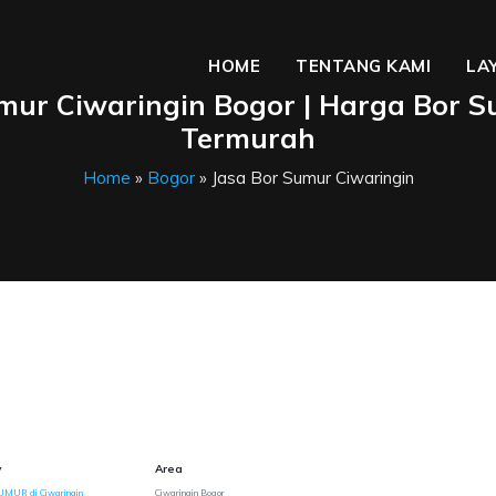
HOME
TENTANG KAMI
LA
mur Ciwaringin Bogor | Harga Bor 
Termurah
Home
»
Bogor
» Jasa Bor Sumur Ciwaringin
y
Area
UMUR di Ciwaringin
Ciwaringin Bogor